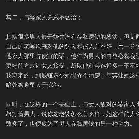
其二，与婆家人关系不融洽；
其实很多男人最开始并没有存私房钱的想法，但是
自己的老婆原来对他的父母和家人并不好，用一分
他家人那里占便宜的话，他作为男人的自尊心就会
更好的方式让女人接受，所以他就会选择多一事不
我赚来的，到底赚多少她也弄不清楚，与其让她这
暗处给家里人于弥补。
同时，在这样的一个基础上，与女人敌对的婆家人
敲打着男人，说你这老婆怎么怎么样，她这样的人
数多了，也便成为了男人存私房钱的另一种动力。