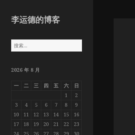
李运德的博客
搜
索：
2026 年 8 月
一
二
三
四
五
六
日
1
2
3
4
5
6
7
8
9
10
11
12
13
14
15
16
17
18
19
20
21
22
23
24
25
26
27
28
29
30