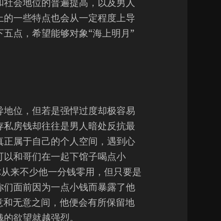
和社会地位的普遍提高，以及男人
上的一些特点也会从一定程度上导
五点，希望能够对象“海上明月”
导地位，但若是强悍过度却极容易
存私房钱却往往是男人暗处反抗最
真正属于自己的个人空间，遇到心
可以和哥们在一起下馆子喝点小
你从来不少他一分钱零用，但只要是
你们面前因为一点小钱而暴露了他
意和无意之间，他便会有所保留地
钱的欲望就越强烈。