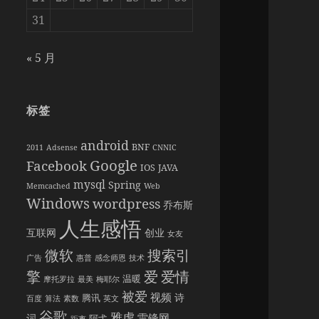
31
« 5 月
标签
android
BNF
2011
Adsense
CNNIC
Google
Facebook
IOS
JAVA
mysql
Spring
Memcached
Web
Windows
wordpress
乔布斯
人生感悟
互联网
创业
女友
搜索引
微软
广告
惠普
感念师恩
技术
擎
爱情
爱
温暖
摩托罗拉
最美
梅耶尔
被爱
视频
诗
腾讯
百度
算法
素数
英文
谷歌
雅虎
雷锋网
词
阿弋
距离