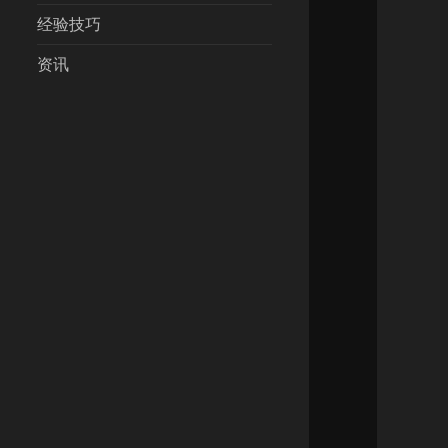
经验技巧
资讯