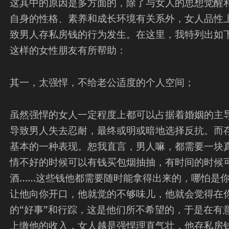
这其中的原因是多方面的，除了与女人的思想觉醒
自身的性格、素养和成长环境有关系外，女人品性
致男人存私房钱的行为发生。在这里，我特列出如下
这样的女性朋友有所帮助：
其一，太强悍，不给老公适度的个人空间；
虽然强悍的女人一定程度上都可以占据着婚姻的主
导致男人失去忍耐，最终或明或暗地选择反抗。而
基本的一种表现。恕我直言，男人嘛，都需要一块
情不好的时候可以有钱买包烟抽抽，有时间的时候
酒……这些钱他都需要随时能拿得出来的，哪怕是
让他向你开口，他就觉的不够味儿，他就会觉得在
的“好事”和行踪，这是他们所不希望的，于是在有
上缴他的收入，女人越是强悍理直气壮，他存私房