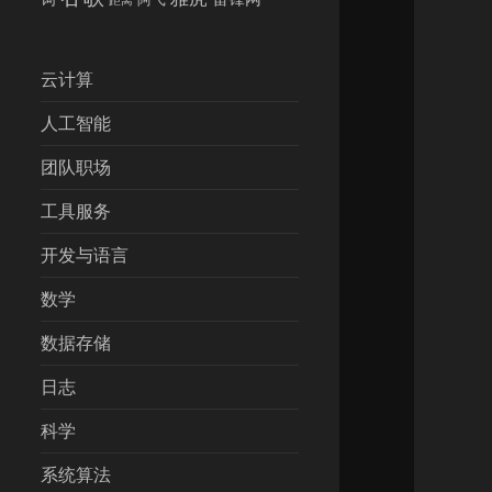
云计算
人工智能
团队职场
工具服务
开发与语言
数学
数据存储
日志
科学
系统算法