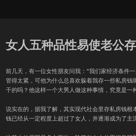
女人五种品性易使老公存
前几天，有一位女性朋友问我：“我们家经济条件
管得太紧，可他为什么总喜欢躲着我存一些私房钱
干的吗？他这样一个大男人做这种事情，究竟是一
说实在的，据我了解，其实现代社会里存私房钱根
钱已经从一定程度上超过了女人，并逐渐成为了主