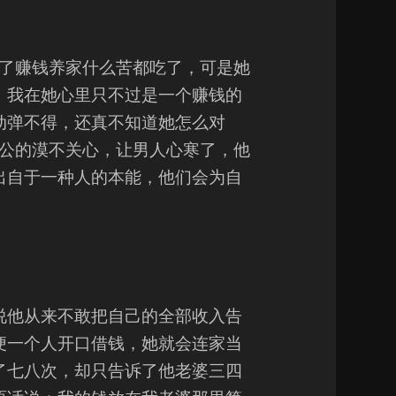
为了赚钱养家什么苦都吃了，可是她
，我在她心里只不过是一个赚钱的
动弹不得，还真不知道她怎么对
老公的漠不关心，让男人心寒了，他
出自于一种人的本能，他们会为自
说他从来不敢把自己的全部收入告
便一个人开口借钱，她就会连家当
了七八次，却只告诉了他老婆三四