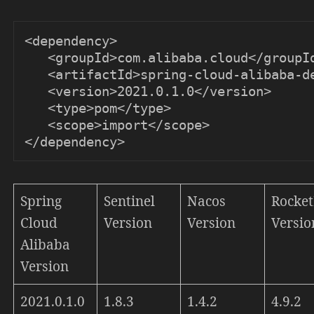
<dependency>

   <groupId>com.alibaba.cloud</groupId>

   <artifactId>spring-cloud-alibaba-dependencies</artifactId>

   <version>2021.0.1.0</version>

   <type>pom</type>

   <scope>import</scope>

</dependency>
Spring
Sentinel
Nacos
Rocke
Cloud
Version
Version
Versio
Alibaba
Version
2021.0.1.0
1.8.3
1.4.2
4.9.2