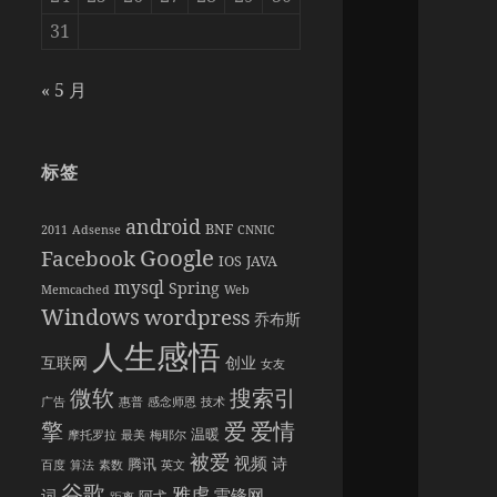
31
« 5 月
标签
android
BNF
2011
Adsense
CNNIC
Google
Facebook
IOS
JAVA
mysql
Spring
Memcached
Web
Windows
wordpress
乔布斯
人生感悟
互联网
创业
女友
搜索引
微软
广告
惠普
感念师恩
技术
擎
爱情
爱
温暖
摩托罗拉
最美
梅耶尔
被爱
视频
诗
腾讯
百度
算法
素数
英文
谷歌
雅虎
雷锋网
词
阿弋
距离