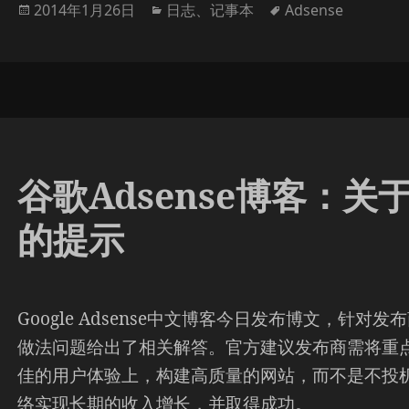
发
分
标
2014年1月26日
日志
、
记事本
Adsense
布
类
签
于
谷歌Adsense博客：
的提示
Google Adsense中文博客今日发布博文，针对发
做法问题给出了相关解答。官方建议发布商需将重
佳的用户体验上，构建高质量的网站，而不是不投
络实现长期的收入增长，并取得成功。