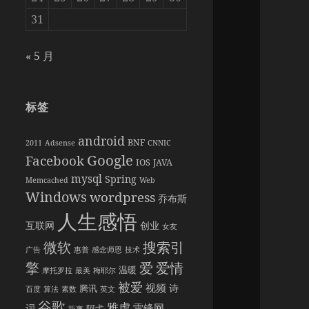
31
« 5 月
标签
android
BNF
2011
Adsense
CNNIC
Google
Facebook
IOS
JAVA
mysql
Spring
Memcached
Web
Windows
wordpress
乔布斯
人生感悟
互联网
创业
女友
搜索引
微软
广告
惠普
感念师恩
技术
擎
爱情
爱
温暖
摩托罗拉
最美
梅耶尔
被爱
视频
诗
腾讯
百度
算法
素数
英文
谷歌
雅虎
雷锋网
词
阿弋
距离