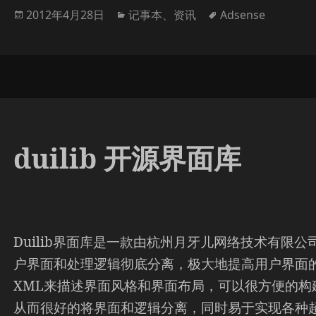
发
分
标
2012年4月28日
记事本
、
资讯
Adsense
布
类
签
于
duilib 开源界面库
Duilib界面库是一款由杭州月牙儿网络技术有限
户界面和处理逻辑彻底分离，极大地提高用户界面的开
XML来描述界面风格和界面布局，可以很方便的构
从而很好的将界面和逻辑分离，同时易于实现各种