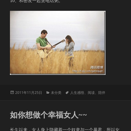
10、和密友一起煲电话粥。
发
分
标
2011年11月25日
未分类
人生感悟
、
阅读
、
陪伴
布
类
签
于
如你想做个幸福女人~~
长久以来，女人身上隐藏着一个奴隶与一个暴君，所以女