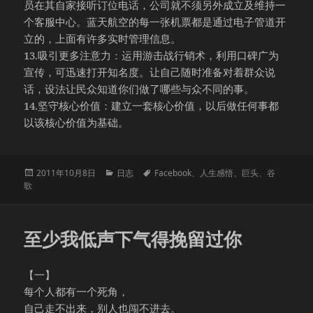
员在其自家接听订位电话，公司就不须另外成立及维持一
个客服中心。蓝天航空的每一张机票都是通过电子管道开
立的，上面有许多实时管理信息。
13.吸引更多注意力：运用游击战行销术，利用口碑广为
宣传，可迅速打开知名度。让自己随时准备对着群众说
话，设法让民众知道你们做了哪些与众不同的事。
14.坚守核心价值：建立一套核心价值，以后做任何事都
以该核心价值为基础。
发
分
标
2011年10月8日
日志
Facebook
、
人生感悟
、
巨头
、
谷
布
类
签
歌
于
至少我低声下气得挽留过你
【一】
每个人都有一个死角，
自己走不出来，别人也闯不进去。