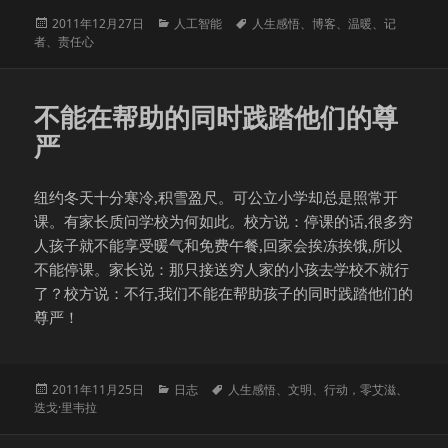
发
分
标
2011年12月27日
人工智能
人生感悟
、
博客
、
温暖
、
记
布
类
签
者
、
责任心
于
不能在帮助的同时践踏他们的尊
严
纽约冬天十分寒冷,积雪盈尺。可公立小学却总是照常开
课。有家长质问学校为何如此。校方说：停课的话,很多穷
人孩子就不能享受暖气和免费午餐,回家会挨冻挨饿,所以
不能停课。家长说：那只接送穷人家的小孩去学校不就行
了？校方说：不行,我们不能在帮助孩子的同时践踏他们的
尊严！
发
分
标
2011年11月25日
日志
人生感悟
、
文明
、
行动，零艾滋
、
布
类
签
迭戈·里韦拉
于