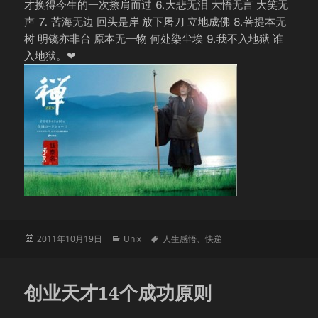
才换得今生的一次擦肩而过 ⒍大悲无泪 大悟无言 大笑无
声 ⒎ 苦海无边 回头是岸 放下屠刀 立地成佛 ⒏菩提本无
树 明镜亦非台 原本无一物 何处染尘埃 ⒐我不入地狱 谁
入地狱。❤
发
分
标
2011年10月19日
Unix
人生感悟
、
快递
布
类
签
于
创业天才14个成功原则