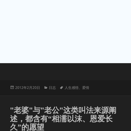
发
分
标
2012年2月20日
日志
人生感悟
、
爱情
布
类
签
于
"老婆"与"老公"这类叫法来源阐
述，都含有“相濡以沫、恩爱长
久”的愿望