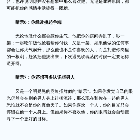
合，也许说明你并没有想象中那么喜欢他。无论是哪种原因，都
可能把你的感情生活搞得一团糟。
暗示6：你经常挑起争端
无论他做什么都会惹你生气。他把你的房间弄乱了，吵一
架；一起吃午饭他抢着帮你付钱，又是一架。如果他做的任何事
都会让你火气飙升，那么他也不是你喜欢的人，而是扎进你肉里
的一根刺，赶紧把他拔出来，下次遇见玫瑰丛的时候一定要记得
避开呀。
暗示7：你还想再多认识些男人
又是一个明晃晃的霓虹招牌似的“暗示”。如果你发觉自己的眼
光仍然会在别的男人身上徘徊流连，那么现在和你在一起的男人
恐怕就不会是你的真命天子。如果你喜欢一个人，你的目光只会
停留在他一个人身上。但如果你不喜欢他，你的眼睛就会自动搜
寻下一个更好的目标。