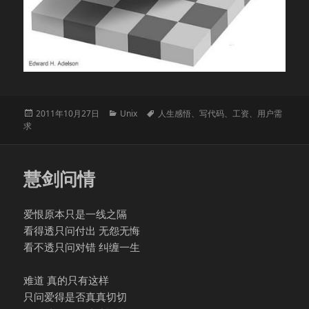
发
分
标
2011年10月27日
Unix
人生感悟
、
写代码
、
工资
、
用户需
布
类
签
求
于
慧剑问情
爱恨原本只是一线之隔
看得透只问付出 无怨无悔
看不透只问对错 纠缠一生
难道 真的只有这样
只问爱得是否真真切切