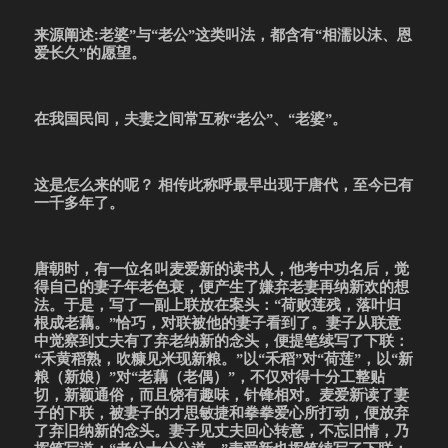
来源阐述:老婆”与“老公”这类叫法，都含有“相濡以沫、恩
爱长久”的愿望。
在我国民间，夫妻之间常互称“老公”、“老婆”。
这是怎么来的呢？ 相传此称呼最早出现于唐代，至今已有
一千多年了。
唐朝时，有一位名叫麦爱新的读书人，他考中功名后，觉
得自己的妻子年老色衰，便产生了嫌弃老妻再纳新欢的想
法。于是，写了一副上联放在案头：“荷败莲残，落叶归
根成老藕。”恰巧，对联被他的妻子看到了。妻子从联意
中觉察到丈夫有了弃老纳新的念头，便提笔续写了下联：
“禾黄稻熟，吹糠见米现新粮。”以“禾稻”对“荷莲”，以“新
粮（新娘）”对“老藕（老偶）”，不仅对得十分工整贴
切，新颖通俗，而且饶有趣味，针锋相对。麦爱新读了妻
子的下联，被妻子的才思敏捷和拳拳爱心所打动，便放弃
了弃旧纳新的念头。妻子见丈夫回心转意，不忘旧情，乃
挥笔写道：“老公十分公道。”麦爱新也挥笔续写了下联：