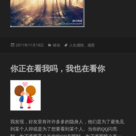
发
分
标
2011年11月18日
移动
人生感悟
、
感恩
布
类
签
于
你正在看我吗，我也在看你
我发现，好友里有许许多多的隐身人，他们是为了避免见
到某个人抑或是为了想要看到某个人。当你的QQ闪亮