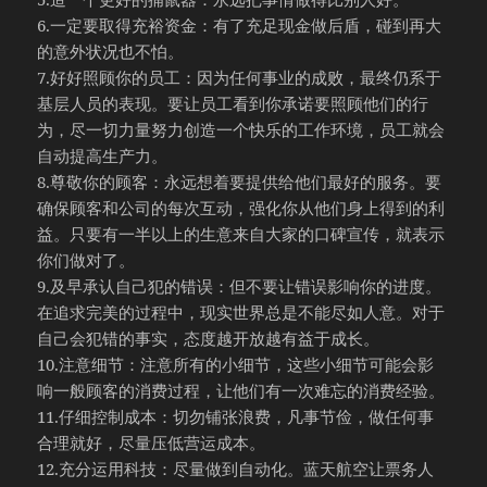
6.一定要取得充裕资金：有了充足现金做后盾，碰到再大
的意外状况也不怕。
7.好好照顾你的员工：因为任何事业的成败，最终仍系于
基层人员的表现。要让员工看到你承诺要照顾他们的行
为，尽一切力量努力创造一个快乐的工作环境，员工就会
自动提高生产力。
8.尊敬你的顾客：永远想着要提供给他们最好的服务。要
确保顾客和公司的每次互动，强化你从他们身上得到的利
益。只要有一半以上的生意来自大家的口碑宣传，就表示
你们做对了。
9.及早承认自己犯的错误：但不要让错误影响你的进度。
在追求完美的过程中，现实世界总是不能尽如人意。对于
自己会犯错的事实，态度越开放越有益于成长。
10.注意细节：注意所有的小细节，这些小细节可能会影
响一般顾客的消费过程，让他们有一次难忘的消费经验。
11.仔细控制成本：切勿铺张浪费，凡事节俭，做任何事
合理就好，尽量压低营运成本。
12.充分运用科技：尽量做到自动化。蓝天航空让票务人