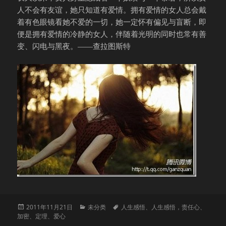
人不会有友谊，她只知道有爱情。拥有爱情的女人总会戴
着有色眼镜看她不爱的一切，她一定怀有偏见与盲断，即
便是拥有爱情的冷静的女人，伴随着光明的同时也常有善
变、闪电与黑夜。——查拉图斯特
发
分
标
2011年11月21日
未分类
人生感悟
、
人生感悟，责任心
、
布
类
签
加密
、
定理
、
爱心
于