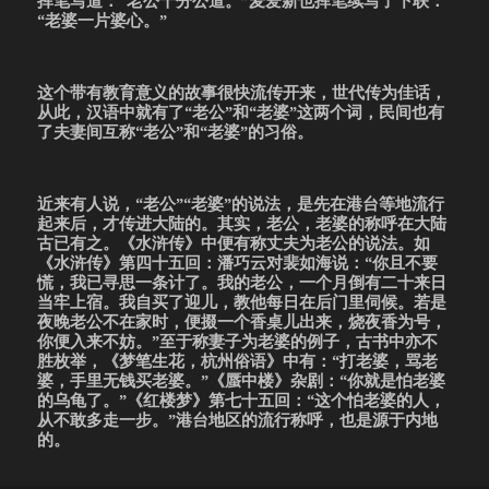
“老婆一片婆心。”
这个带有教育意义的故事很快流传开来，世代传为佳话，
从此，汉语中就有了“老公”和“老婆”这两个词，民间也有
了夫妻间互称“老公”和“老婆”的习俗。
近来有人说，“老公”“老婆”的说法，是先在港台等地流行
起来后，才传进大陆的。其实，老公，老婆的称呼在大陆
古已有之。《水浒传》中便有称丈夫为老公的说法。如
《水浒传》第四十五回：潘巧云对裴如海说：“你且不要
慌，我已寻思一条计了。我的老公，一个月倒有二十来日
当牢上宿。我自买了迎儿，教他每日在后门里伺候。若是
夜晚老公不在家时，便掇一个香桌儿出来，烧夜香为号，
你便入来不妨。”至于称妻子为老婆的例子，古书中亦不
胜枚举，《梦笔生花，杭州俗语》中有：“打老婆，骂老
婆，手里无钱买老婆。”《蜃中楼》杂剧：“你就是怕老婆
的乌龟了。”《红楼梦》第七十五回：“这个怕老婆的人，
从不敢多走一步。”港台地区的流行称呼，也是源于内地
的。