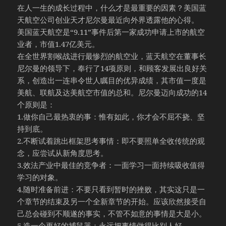
在人一生的成长过程中，什么才是最重要的因素？美国蓝
天航空公司创业天才尼尔曼最近向外界透露他的心得。
美国蓝天航空是“9.11”事件后第一家成功申请上市的航空
业者，市值1.47亿美元。
在全世界割喉战进行最惨烈的航空业，蓝天航空在董事长
尼尔曼的领导下，奉行了14项原则，和顾客发展出良好关
系，创造出一连串令世人瞩目的优异成绩，其市值一度是
美航、联航及达美航空市值的总和。尼尔曼迈向成功的14
个原则是：
1.做你自己最热衷的事：惟有如此，你才会不屈不挠、坚
持到底。
2.不断试着跳出框架思考事情：即不要照单全收传统的观
念，应尝试从新角度思考。
3.效法产业中最佳的竞争者：一面学习一面持续吸收值得
学习的对象。
4.随时准备前进：不要只看到暂时的挫败，其实这只是一
个章节的结束及另一个全新章节的开始。应该欣然接受自
己总会碰到不顺遂的事实，不管不如意的事情是大是小。
5.造一个更好的捕鼠器：永远把事情做得比别人好。