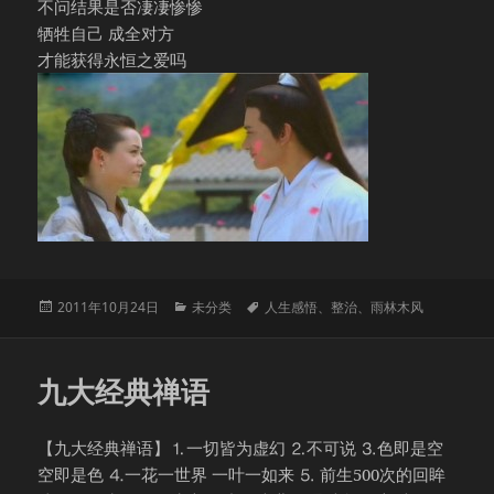
不问结果是否凄凄惨惨
牺牲自己 成全对方
才能获得永恒之爱吗
发
分
标
2011年10月24日
未分类
人生感悟
、
整治
、
雨林木风
布
类
签
于
九大经典禅语
【九大经典禅语】⒈一切皆为虚幻 ⒉不可说 ⒊色即是空
空即是色 ⒋一花一世界 一叶一如来 ⒌ 前生500次的回眸