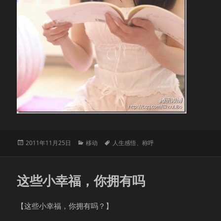
发
分
标
2011年11月25日
移动
人生感悟
、
称呼
布
类
签
于
这些小幸福，你拥有吗
【这些小幸福，你拥有吗？】