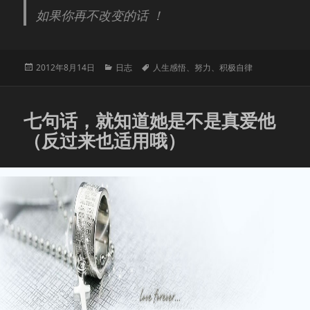
如果你再不改变的话 ！
发
分
标
2012年8月14日
日志
人生感悟
、
努力
、
积极自律
布
类
签
于
七句话，就知道她是不是真爱他
（反过来也适用哦）