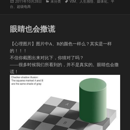
发
分
标
2011年10月28日
未分类
VIM
、
人生感悟
、
媒体化
、
平
布
类
签
台
、
超级电商
于
眼睛也会撒谎
【心理图片】图片中A、B的颜色一样么？其实是一样
的！！！
不信你截图出来对比下，你猜对了吗？
——很多时候我们所看到的，并不是真实的。眼睛也会撒
谎！