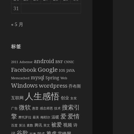
31
« 5 月
标签
android
BNF
2011
Adsense
CNNIC
Google
Facebook
IOS
JAVA
mysql
Spring
Memcached
Web
Windows
wordpress
乔布斯
人生感悟
互联网
创业
女友
搜索引
微软
广告
惠普
感念师恩
技术
擎
爱情
爱
温暖
摩托罗拉
最美
梅耶尔
被爱
视频
诗
腾讯
百度
算法
素数
英文
谷歌
雅虎
雷锋网
词
阿弋
距离