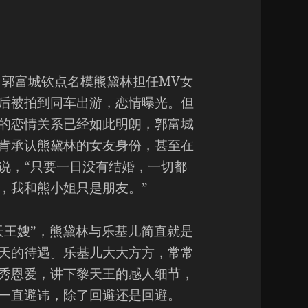
年，郭富城钦点名模熊黛林担任MV女
后被拍到同车出游，恋情曝光。但
的恋情关系已经如此明朗，郭富城
肯承认熊黛林的女友身份，甚至在
说，“只要一日没有结婚，一切都
，我和熊小姐只是朋友。”
天王嫂”，熊黛林与乐基儿简直就是
天的待遇。乐基儿大大方方，常常
秀恩爱，讲下黎天王的感人细节，
一直避讳，除了回避还是回避。