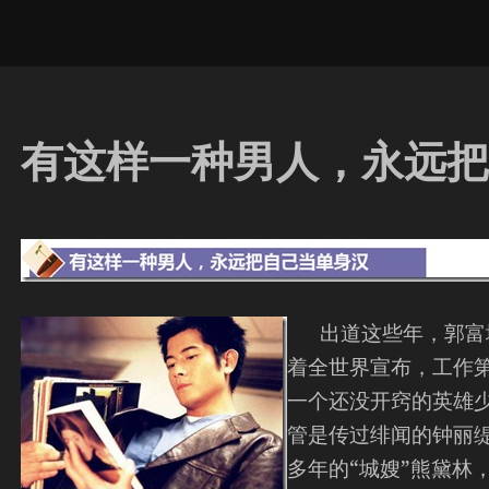
有这样一种男人，永远把
出道这些年，郭富城
着全世界宣布，工作
一个还没开窍的英雄
管是传过绯闻的钟丽
多年的“城嫂”熊黛林