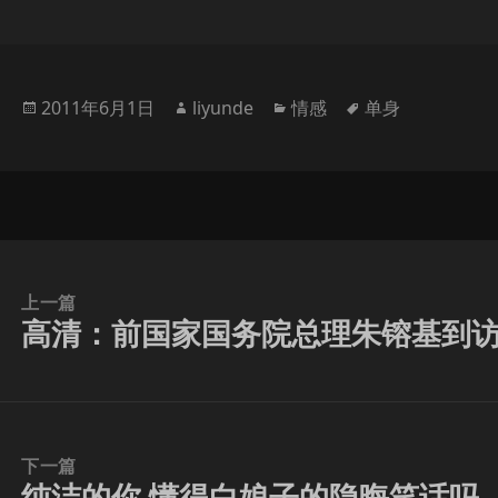
发
作
分
标
2011年6月1日
liyunde
情感
单身
布
者
类
签
于
上一篇
高清：前国家国务院总理朱镕基到访
上
篇
文
章：
下一篇
纯洁的你 懂得白娘子的隐晦笑话吗
下