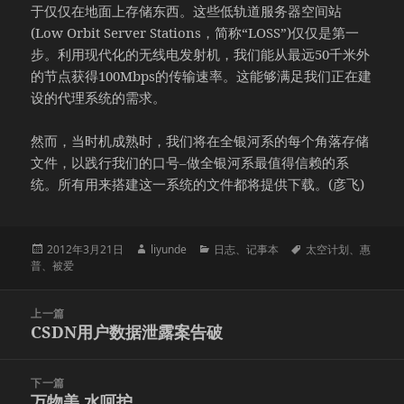
于仅仅在地面上存储东西。这些低轨道服务器空间站
(Low Orbit Server Stations，简称“LOSS”)仅仅是第一
步。利用现代化的无线电发射机，我们能从最远50千米外
的节点获得100Mbps的传输速率。这能够满足我们正在建
设的代理系统的需求。
然而，当时机成熟时，我们将在全银河系的每个角落存储
文件，以践行我们的口号–做全银河系最值得信赖的系
统。所有用来搭建这一系统的文件都将提供下载。(彦飞)
发
作
分
标
2012年3月21日
liyunde
日志
、
记事本
太空计划
、
惠
布
者
类
签
普
、
被爱
于
文
上一篇
章
CSDN用户数据泄露案告破
上
导
篇
航
文
下一篇
章：
万物美 水呵护
下