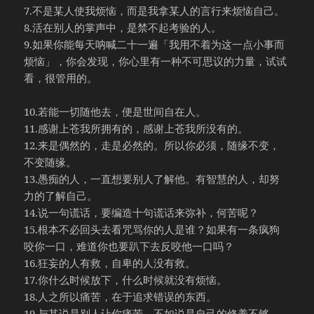
7.不是某人使我烦恼，而是我拿某人的言行来烦恼自己。
8.活在别人的掌声中，是禁不起考验的人。
9.如果你能每天呐喊二十一遍「我用不着为这一点小事而
烦恼」，你会发现，你心里有一种不可思议的力量，试试
看，很管用的。
10.若能一切随他去，便是世间自在人。
11.感谢上苍我所拥有的，感谢上苍我所没有的。
12.来是偶然的，走是必然的。所以你必须，随缘不变，
不变随缘。
13.愚痴的人，一直想要别人了解他。有智慧的人，却努
力的了解自己。
14.说一句谎话，要编造十句谎话来弥补，何苦呢？
15.根本不必回头去看咒骂你的人是谁？如果有一条疯狗
咬你一口，难道你也要趴下去反咬他一口吗？
16.狂妄的人有救，自卑的人没有救。
17.你什么时候放下，什么时候就没有烦恼。
18.人之所以痛苦，在于追求错误的东西。
19.与其说是别人让你痛苦，不如说是自己的修养不够。