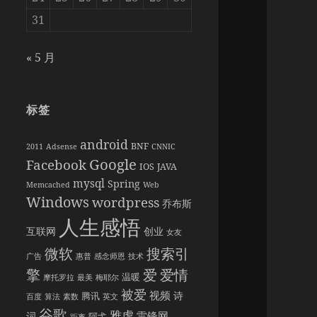
31
« 5 月
标签
android
BNF
2011
Adsense
CNNIC
Google
Facebook
IOS
JAVA
mysql
Spring
Memcached
Web
Windows
wordpress
乔布斯
人生感悟
互联网
创业
女友
搜索引
微软
广告
惠普
感念师恩
技术
擎
爱情
爱
温暖
摩托罗拉
最美
梅耶尔
被爱
视频
诗
腾讯
百度
算法
素数
英文
谷歌
雅虎
雷锋网
词
阿弋
距离