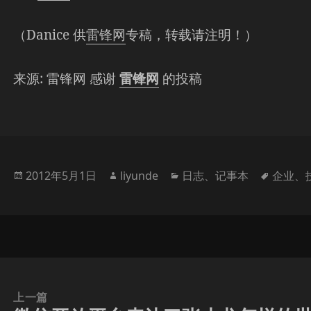
（Danice 供
雷锋网
专稿，转载请注明！）
来源: 雷锋网 感谢
雷锋网
的投稿
发
作
分
标
2012年5月1日
liyunde
日志
、
记事本
企业
、
布
者
类
签
于
上一篇