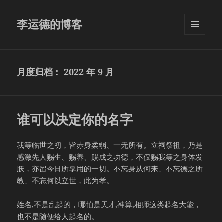
李运德的博客
菜单和
挂件
月度归档：
2022 年 9 月
谁可以决定你的名字
我等临世之初，皆赤身柔弱、一无所有。立祠祭祖，乃是
感激先人赐生、赐养、赐成之功德，不仅赐我等之身体发
肤，亦留今日所享用的一切。不忘身从何来、不忘德之所
教、不忘何以立世，此为孝。
姓名,不是乱起的，哪怕是天才,神算,相师这类起名大能，
也不是随便给人起名的。