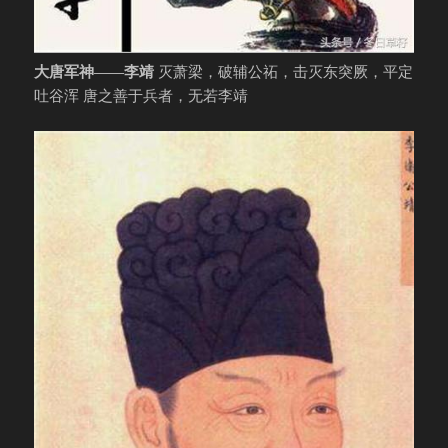
大唐军神——李靖
灭萧梁，破辅公祏，击灭东突厥，平定
吐谷浑 唐之善于兵者，无若李靖