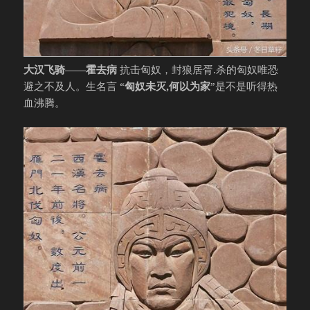
大汉飞骑——霍去病
抗击匈奴，封狼居胥.杀的匈奴唯恐
避之不及人。生名言 “
匈奴未灭,何以为家
”是不是听得热
血沸腾。