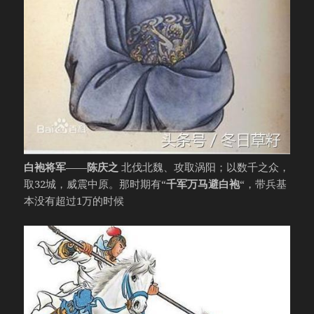
白袍将军——陈庆之
北伐北魏、攻取涡阳；以数千之众，
取32城，威震中原。那时期有“
千军万马避白袍
“，带兵基
本没有超过1万的时候