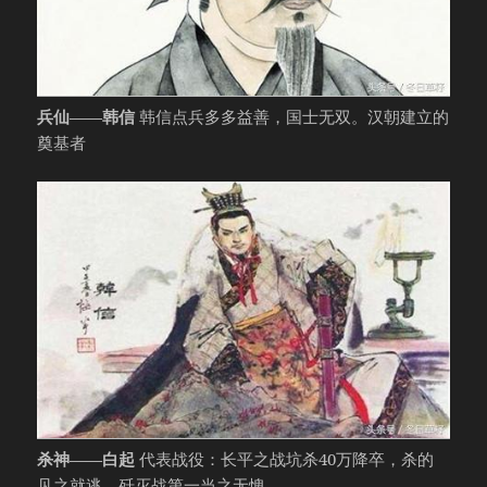
兵仙——韩信
韩信点兵多多益善，国士无双。汉朝建立的
奠基者
杀神——白起
代表战役：长平之战坑杀40万降卒，杀的
见之就逃。歼灭战第一当之无愧