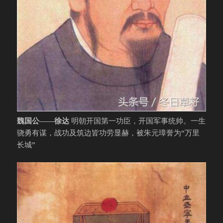
魏国公——徐达
明朝开国第一功臣，开国军事统帅。一生
骁勇有谋，战功及筑边皆功劳显赫，被朱元璋誉为“万里
长城”