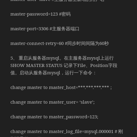
master-password=123 #密码
master-port=3306 #主服务器端口
master-connect-retry=60 #同步时间间隔为60秒
5、 重启从服务器mysql。在主服务器mysql上运行
SHOW MASTER STATUS 记录下File、Position字段
值。启动从服务器mysql，运行一下命令：
change master to master_host=***.***.***.*** ;
change master to master_user= ‘slave’;
change master to master_password=123;
change master to master_log_file=mysql.000001 # 刚