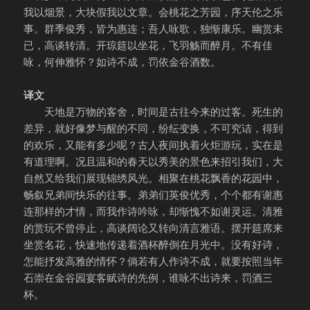
我以烟景，大块假我以文章。会桃花之芳园，序天伦之乐
事。群季俊秀，皆为惠连；吾人咏歌，独惭康乐。幽赏未
已，高谈转清。开琼筵以坐花，飞羽觞而醉月。不有佳
咏，何伸雅怀？如诗不成，罚依金谷酒数。
译文
天地是万物的客舍，时间是古往今来的过客。死生的
差异，就好像梦与醒的不同，纷纭变换，不可究诘，得到
的欢乐，又能有多少呢？古人夜间执着火炬游玩，实在是
有道理啊。况且温和的春天以秀美的景色来招引我们，大
自然又给我们展现锦绣风光。相聚在桃花飘香的花园中，
畅叙兄弟间快乐的往事。弟弟们英俊优秀，个个都有谢惠
连那样的才情，而我作诗吟咏，却惭愧不如谢灵运。清雅
的赏玩不曾停止，高谈阔论又转向清言雅语。摆开筵席来
坐赏名花，快速地传递着酒杯醉倒在月光中。没有好诗，
怎能抒发高雅的情怀？倘若有人作诗不成，就要按照当年
石崇在金谷园宴客赋诗的先例，谁咏不出诗来，罚酒三
杯。