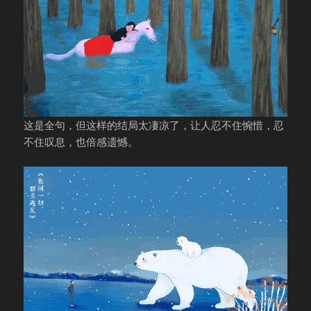
这是全句，但这样的结局太凄凉了，让人忍不住惋惜，忍
不住叹息，也倍感遗憾。