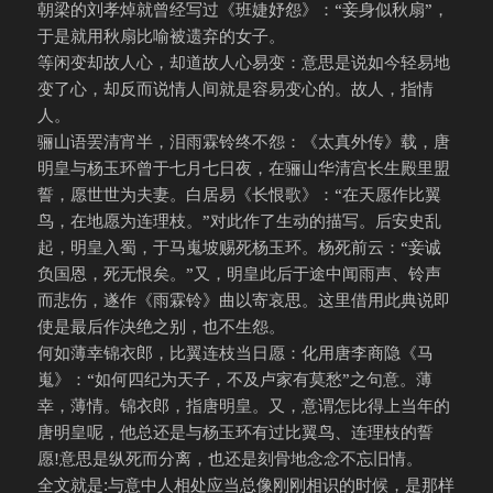
朝梁的刘孝焯就曾经写过《班婕妤怨》：“妾身似秋扇”，
于是就用秋扇比喻被遗弃的女子。
等闲变却故人心，却道故人心易变：意思是说如今轻易地
变了心，却反而说情人间就是容易变心的。故人，指情
人。
骊山语罢清宵半，泪雨霖铃终不怨：《太真外传》载，唐
明皇与杨玉环曾于七月七日夜，在骊山华清宫长生殿里盟
誓，愿世世为夫妻。白居易《长恨歌》：“在天愿作比翼
鸟，在地愿为连理枝。”对此作了生动的描写。后安史乱
起，明皇入蜀，于马嵬坡赐死杨玉环。杨死前云：“妾诚
负国恩，死无恨矣。”又，明皇此后于途中闻雨声、铃声
而悲伤，遂作《雨霖铃》曲以寄哀思。这里借用此典说即
使是最后作决绝之别，也不生怨。
何如薄幸锦衣郎，比翼连枝当日愿：化用唐李商隐《马
嵬》：“如何四纪为天子，不及卢家有莫愁”之句意。薄
幸，薄情。锦衣郎，指唐明皇。又，意谓怎比得上当年的
唐明皇呢，他总还是与杨玉环有过比翼鸟、连理枝的誓
愿!意思是纵死而分离，也还是刻骨地念念不忘旧情。
全文就是:与意中人相处应当总像刚刚相识的时候，是那样