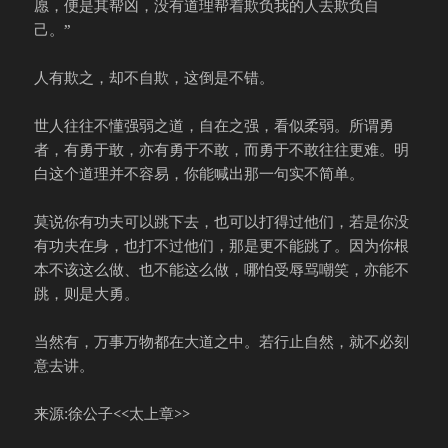
愿，便是其帮凶，没有道理帮着欺负我的人去欺负自
己。”
人有欺之，却不自欺，这倒是不错。
世人往往不懂强弱之道，自在之强，看似柔弱。所谓勇
者，有勇于敢，亦有勇于不敢，而勇于不敢往往更难。明
白这个道理并不容易，你能喊出那一句实不简单。
莫说你有功夫可以跳下去，也可以打得过他们，若是你没
有功夫在身，也打不过他们，那是更不能跳了。因为你根
本不该这么做、也不能这么做，哪怕受辱骂嘲笑，亦能不
跳，则是大勇。
当然有，万事万物都在大道之中。若行止自然，就不必刻
意去讲。
来源:徐公子<<太上章>>