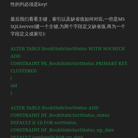
性的列必须是key!
最后我们看看主键，索引以及缺省值如何对应,一些是MS
SQLServer(建一个主键,为两个字段定义缺省值,再为一个
字段定义成索引):
ALTER TABLE BookStaticSortStatus WITH NOCHECK
ADD
CONSTRAINT PK_BookStaticSortStatus PRIMARY KEY
CLUSTERED
(
sid
)
ALTER TABLE BookStaticSortStatus ADD
CONSTRAINT DF_BookStaticSortStatus_status
DEFAULT ((-1)) FOR sortStatus,
CONSTRAINT DF_BookStaticSortStatus_up_date
DEFAULT (getdate()) FOR up_date