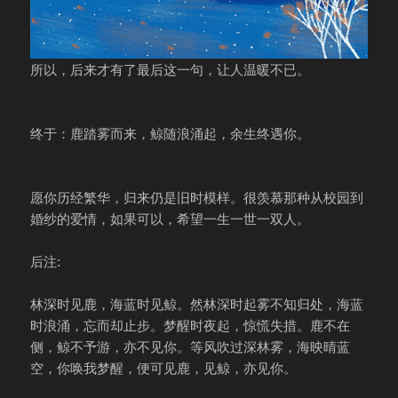
所以，后来才有了最后这一句，让人温暖不已。
终于：鹿踏雾而来，鲸随浪涌起，余生终遇你。
愿你历经繁华，归来仍是旧时模样。很羡慕那种从校园到
婚纱的爱情，如果可以，希望一生一世一双人。
后注:
林深时见鹿，海蓝时见鲸。然林深时起雾不知归处，海蓝
时浪涌，忘而却止步。梦醒时夜起，惊慌失措。鹿不在
侧，鲸不予游，亦不见你。等风吹过深林雾，海映晴蓝
空，你唤我梦醒，便可见鹿，见鲸，亦见你。