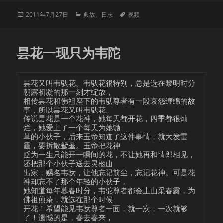
发
分
标
2011年7月27日
典故
、
日志
视频
布
类
签
于
昙花一现只为韦陀
昙花又叫韦驮花。韦驮花很特别，总是选在黎明时分
朝露初凝的那一刻才绽放， 

相传昙花和佛祖座下的韦驮尊者有一段哀怨缠绵的故
事，所以昙花又叫韦驮花。 

传说昙花是一个花神，她每天都开花，四季都很灿
烂，她爱上了一个每天为她锄 

草的小伙子，后来玉帝知道了这件事情，就大发雷
霆，要拆散鸳鸯。玉帝把花神 

贬为一生只能开一瞬间的花，不让她再和情郎相见，
还把那个小伙子送去灵柩山 

出家，赐名韦驮，让他忘记前尘，忘记花神。可是花
神却忘不了那个年轻的小伙子， 

她知道每年暮春时分，韦驼尊者都会上山采春露，为
佛祖煎茶，就选在那个时候 

开花！希望能见韦驮尊者一面，就一次，一次就够
了！遗憾的是，春去春来， 
