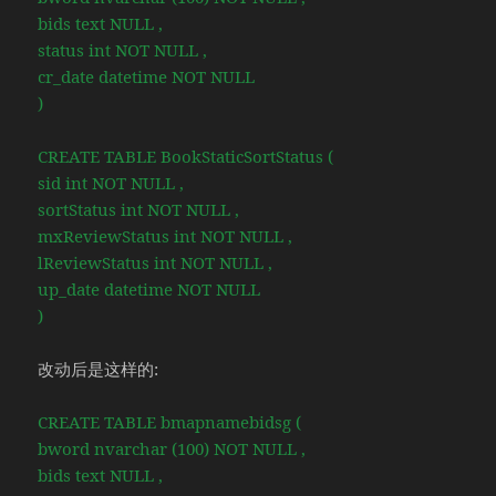
bids text NULL ,
status int NOT NULL ,
cr_date datetime NOT NULL
)
CREATE TABLE BookStaticSortStatus (
sid int NOT NULL ,
sortStatus int NOT NULL ,
mxReviewStatus int NOT NULL ,
lReviewStatus int NOT NULL ,
up_date datetime NOT NULL
)
改动后是这样的:
CREATE TABLE bmapnamebidsg (
bword nvarchar (100) NOT NULL ,
bids text NULL ,