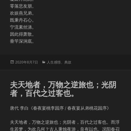
零落悲友朋。
欢娱燕兄弟。
既秉丹石心。
宁流素丝涕。
因此得萧散。
垂竿深涧底。
发
分
2020年8月7日
人生感悟
、
典故
布
类
于
夫天地者，万物之逆旅也；光阴
者，百代之过客也。
唐代 李白《春夜宴桃李园序 / 春夜宴从弟桃花园序》
夫天地者，万物之逆旅也；光阴者，百代之过客也。而浮
生若梦，为欢几何？古人秉烛夜游，良有以也。况阳春召