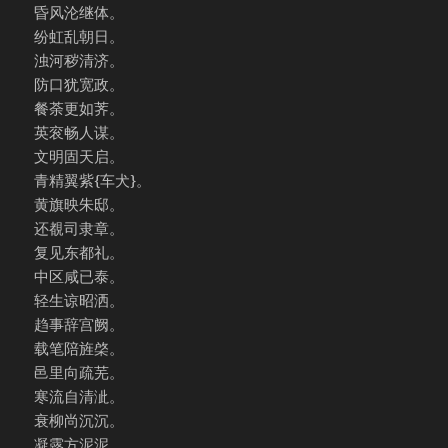
昏风沦继体。
纷虹乱朝日。
浊河秽清济。
防口犹宽政。
餐荼更如荠。
英衮畅人谋。
文明固天启。
青精翼紫{车犬}。
黄旗映朱邸。
还覩司隶章。
复见东都礼。
中区咸已泰。
轻生谅昭洒。
趋事辞宫阙。
载笔陪旌棨。
邑里向疏芜。
寒流自清泚。
衰柳尚沉沉。
凝露方泥泥。