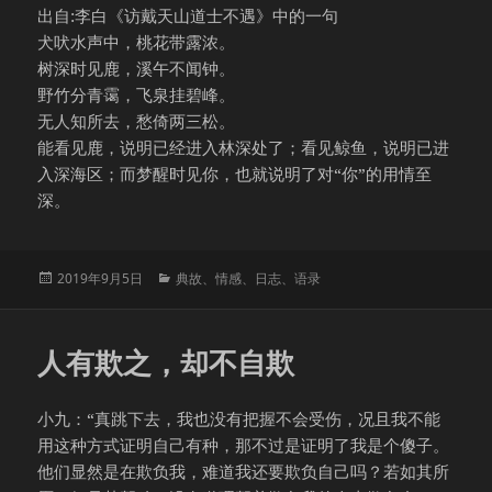
出自:李白《访戴天山道士不遇》中的一句
犬吠水声中，桃花带露浓。
树深时见鹿，溪午不闻钟。
野竹分青霭，飞泉挂碧峰。
无人知所去，愁倚两三松。
能看见鹿，说明已经进入林深处了；看见鲸鱼，说明已进
入深海区；而梦醒时见你，也就说明了对“你”的用情至
深。
发
分
2019年9月5日
典故
、
情感
、
日志
、
语录
布
类
于
人有欺之，却不自欺
小九：“真跳下去，我也没有把握不会受伤，况且我不能
用这种方式证明自己有种，那不过是证明了我是个傻子。
他们显然是在欺负我，难道我还要欺负自己吗？若如其所