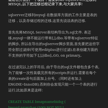
MYSQL,以下把迁移过程记录下来,与大家共享!
sqlserver迁移到mysql 在数据库方面的工作主要是表的
迁移，以及存储过程的迁移,这里先说说表的迁移.
首先先将MSSQL Server表结构导出为.sql文件. 表迁
移,mysql一律不能运行带有[,],dbo.等带有sqlserver特征
的脚步, 所以在导出的sqlserver脚步里面,首先要把这些字
符全部过滤掉(可使用editplus进行过滤),在表创建方面的
不支持的字符如下:[,],[dbo].,GO, on primary,.
在过滤完以上的字符后, 由于导出的sql文件都包含多个表,
为了能够一次性装载完所有的scripts并运行,需要在每个
表的create语句后面加上分号, （同时还有加上
ENGINE=InnoDB),否则你会发现只能一个一个表的进行
运行,比如原来是这样:
CREATE TABLE bmapnamebidsg (
bword nvarchar (100) NOT NULL ,