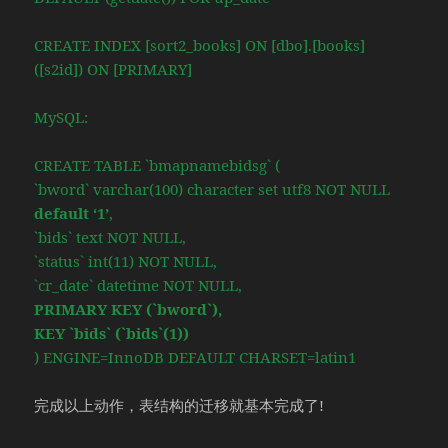
CREATE INDEX [sort2_books] ON [dbo].[books]
([s2id]) ON [PRIMARY]
MySQL:
CREATE TABLE `bmapnamebidsg` (
`bword` varchar(100) character set utf8 NOT NULL
default ‘1’
,
`bids` text NOT NULL,
`status` int(11) NOT NULL,
`cr_date` datetime NOT NULL,
PRIMARY KEY (`bword`),
KEY `bids` (`bids`(1))
) ENGINE=InnoDB DEFAULT CHARSET=latin1
完成以上动作，表结构的迁移就基本完成了!