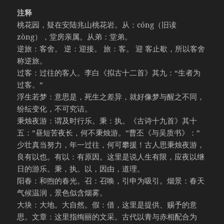
注释
桃花园，疑在安陆兆山桃花岩。从：cóng（旧读
zòng），堂房亲属。从弟：堂弟。
逆旅：客舍。 逆：迎接。 旅：客。 迎 客止歇，所以客舍
称逆旅。
过客：过往的客人。李白《拟古十二首》其九：“生者为
过客。”
浮生若梦：意思是，死生之差异，就好像梦与醒之不同，
纷纭变化，不可究诘。
秉烛夜游：谓及时行乐。秉：执。《古诗十九首》其十
五：”昼短苦夜长，何不秉烛游。”曹丕《与吴质书》：”
少壮真当努力，年一过往，何可攀援！古人思秉烛夜游，
良有以也。有以：有原因。这里是说人生有限，应夜以继
日的游乐。秉，执。以，因由，道理。
阳春：和煦的春光。召：召唤，引申为吸引。烟景：春天
气候温润，景色似含烟雾。
大块：大地。大自然。假：借，这里是提供、赐予的意
思。文章：这里指绚丽的文采。古代以青与赤相配合为