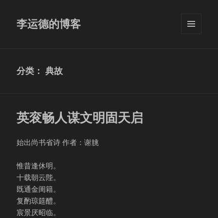
李运德的博客
菜单和
挂件
分类：
典故
英衮畅人谋文明固天启
始出尚书省诗 作者：谢朓
惟昔逢休明。
十载朝云陛。
既通金闺籍。
复酌琼筵醴。
宸景厌昭临。