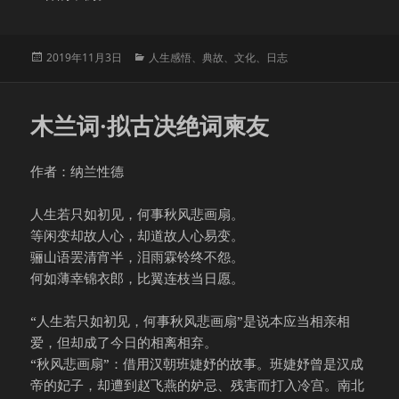
发
分
2019年11月3日
人生感悟
、
典故
、
文化
、
日志
布
类
于
木兰词·拟古决绝词柬友
作者：纳兰性德
人生若只如初见，何事秋风悲画扇。
等闲变却故人心，却道故人心易变。
骊山语罢清宵半，泪雨霖铃终不怨。
何如薄幸锦衣郎，比翼连枝当日愿。
“人生若只如初见，何事秋风悲画扇”是说本应当相亲相
爱，但却成了今日的相离相弃。
“秋风悲画扇”：借用汉朝班婕妤的故事。班婕妤曾是汉成
帝的妃子，却遭到赵飞燕的妒忌、残害而打入冷宫。南北