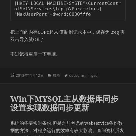
[HKEY_LOCAL_MACHINE\SYSTEM\CurrentContr
olSet\Services\Tcpip\Parameters]

"MaxUserPort"=dword:0000fffe
把上面的内存COPY起来 复制到记录本中，保存为 .reg 再
双击导入就OK了
不过记得重启一下电脑。
发
分
标
2013年11月12日
典故
dedecms
、
mysql
布
类
签
于
Win下MYSQL主从数据库同步
设置实现数据同步更新
系统的需要实时备份,但是之前考虑的webservice备份数
据的方法，对程序运行的效率有较大影响。查阅资料后发