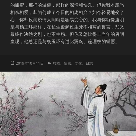
的甜蜜，那样的温馨，那样的深情和快乐。但你我本应当
相亲相爱，却为何成了今日的相离相弃？如今轻易地变了
心，你却反而说情人间就是容易变心的。我与你就像唐明
皇与杨玉环那样，在长生殿起过生死不相离的誓言，却又
最终作决绝之别，也不生怨。但你又怎比得上当年的唐明
皇呢，他总还是与杨玉环有过比翼鸟、连理枝的誓愿。
发
分
2019年10月11日
典故
、
情感
、
文化
、
日志
布
类
于