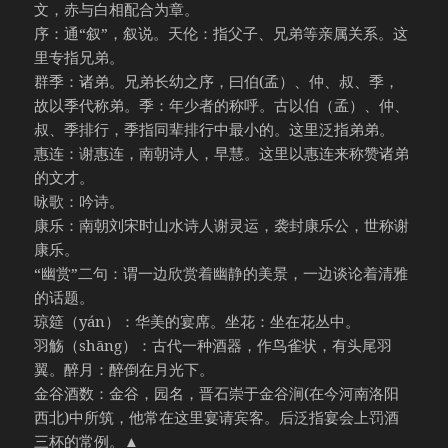
文，赤与白相配合为章。
序：通“叙”，叙说。天伦：指父子、兄弟等亲属关系。这
里专指兄弟。
群季：诸弟。兄弟长幼之序，曰伯(孟）、仲、叔、季，
故以季代称弟。季：年少者的称呼。古以伯（孟）、仲、
叔、季排行，季指同辈排行中最小的。这里泛指弟弟。
惠连：谢惠连，南朝诗人，早慧。这里以惠连来称赞诸弟
的文才。
咏歌：吟诗。
康乐：南朝刘宋时山水诗人谢灵运，袭封康乐公，世称谢
康乐。
“幽赏”二句：谓一边欣赏着幽静的美景，一边谈论着清雅
的话题。
琼筵（yán）：华美的宴席。坐花：坐在花丛中。
羽觞（shāng）：古代一种酒器，作鸟雀状，有头尾羽
翼。醉月：醉倒在月光下。
金谷酒数：金谷，园名，晋石崇于金谷涧(在今河南洛阳
西北)中所筑，他常在这里宴请宾客。后泛指宴会上罚酒
三杯的常例。▲