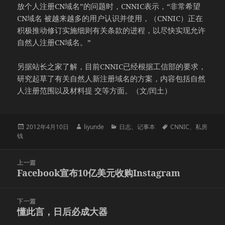
放个人注册CN域名”的问题时，CNNIC表示，“非常希望
CN域名 被越来越多的用户认识并使用，（CNNIC）正在
积极推动修订实施细则有关条款的进程，以尽快实现允许
自然人注册CN域名。”
另据站长之家了解，目前CNNIC已经根据工信部的要求，
研究起草了有关自然人新注册域名的方案，内容包括自然
人注册范围以及材料提 交等方面。（文/闰土）
发
作
分
标
2012年4月10日
liyunde
日志
、
记事本
CNNIC
、
私房
布
者
类
签
钱
于
文
上一篇
章
Facebook宣布10亿美元收购Instagram
上
导
篇
航
文
下一篇
章：
懂此言，日后必成大器
下
篇