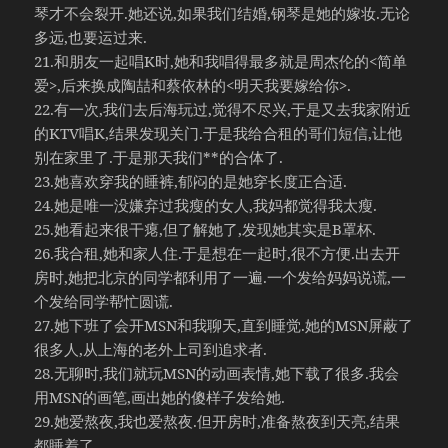
琴才不会裂开.她还说,如果我们结婚,钢琴是她的嫁妆.无论
多远,也要运过来.
21.和朋友一起唱K时,她和我唱得最多就是周杰伦的<简单
爱>,后来换成陶喆和蔡依林的<明天我要嫁给你>.
22.有一次,我们去后海玩过,觉得不尽兴,于是又去我家附近
的KTV唱K,结果发现关门.于是我给合租的哥们短信,让他
别在家里了.于是那天我们**的合体了.
23.她喜欢穿我的睡裤,郁闷的是她穿长度正合适.
24.她是唯一没嫌弃过我瘦的女人,我妈都觉得我太瘦.
25.她看起来很干瘪,但了解她了,发现她其实是B罩杯.
26.我合租,她和家人住.于是想在一起时,很不方便.出去开
房时,她把北京的同学都利用了一遍.一个发给妈妈说谎,一
个发给同学帮忙圆谎.
27.她下班了会开MSN和我聊天,直到睡觉.她的MSN屏蔽了
很多人,从上海的老外上司到追求者.
28.无聊时,我们就玩MSN的动画表情,她下载了很多.我会
用MSN的画笔,画出她的傻样子发给她.
29.她爱熬夜,我也爱熬夜.但开房时,准备熬夜到天亮,结果
都睡着了.