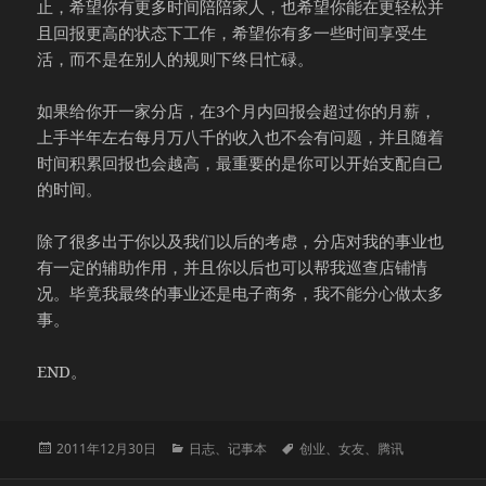
止，希望你有更多时间陪陪家人，也希望你能在更轻松并
且回报更高的状态下工作，希望你有多一些时间享受生
活，而不是在别人的规则下终日忙碌。
如果给你开一家分店，在3个月内回报会超过你的月薪，
上手半年左右每月万八千的收入也不会有问题，并且随着
时间积累回报也会越高，最重要的是你可以开始支配自己
的时间。
除了很多出于你以及我们以后的考虑，分店对我的事业也
有一定的辅助作用，并且你以后也可以帮我巡查店铺情
况。毕竟我最终的事业还是电子商务，我不能分心做太多
事。
END。
发
分
标
2011年12月30日
日志
、
记事本
创业
、
女友
、
腾讯
布
类
签