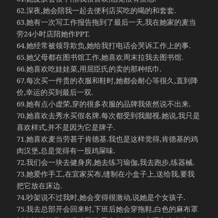
62.深夜,她会陪我一起去便利店买吃的喝的和套套.
63.她有一次写工作报告拖到了最后一天,我在她家的麦当
劳24小时店陪她作PPT.
64.她经常被领导欺负,她给我打电话会哭诉工作上的事.
65.她父母都在图书馆工作,她喜欢周末拉我去图书馆.
66.她喜欢吃娃娃菜,用屈臣氏的卖的那种纸巾.
67.每次买一件贵的衣服和鞋时,她都会耐心等很久,直到降
价,幸运的买到最后一双.
69.她有点小虚荣,穿的很多衣服的品牌我依然说不出来.
70.她喜欢去秀水买假名牌.每次都受到我鄙视.她说,我只是
喜欢样式,并不是因为它是牌子.
71.她喜欢麦当劳甚于肯德基.我也是这样觉得,肯德基的鸡
肉汉堡,总是觉得有一股鸡屎味.
72.我们会一块去健身房,她去练习瑜伽,我去跑步,练器械.
73.她爱作手工,在宜家买布,缝制在小盒子上,送给我,要我
把它放在床边.
74.吵架说不过我时,她会变得很激动,说她是个女孩子.
75.我去总部开会回来时,下班后她会穿拖鞋,白色的麻布罩