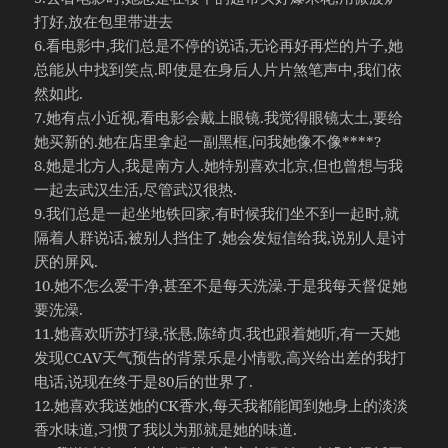
打好,放在包里带进去
6.看电影中,我们总是不停的说话,无论再好再烂的片子,她
总能从中找到笑点.即使是在身后人片片煞笔声中,我们依
然如此.
7.她有点小近视,看电影会戴上眼镜.我觉得眼镜太土,要给
她买新的.她在店里拿起一副黑框,问我她像不像****?
8.她是北方人,我是南方人.她特别喜欢北京,但也曾想与我
一起去武汉生活,尽管武汉很热.
9.我们总是一起坐地铁回家,有时候我们坐不到一起时,就
隔着人群说话,被别人挡住了.她会发短信给我,说别人是讨
厌的屏风.
10.她不怎么爱干净,甚至不是每天洗澡.于是我每天督促她
要洗澡.
11.她喜欢听苏打绿,张悬,陈绮贞.我也跟着她听,有一天她
发现CCAV天气预告的背景乐是小情歌,高兴给出差的我打
电话,说现在终于是80后的世界了.
12.她喜欢我送她的CK香水,每天我都能闻到她身上的淡淡
香水味道,习惯了我以为那就是她的味道.