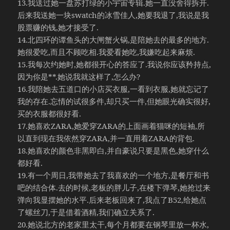
13.我送过她一盘苏打绿的小宇宙专辑.她一直没舍得拆开.
后来我送她一块swatch的冰雪佳人,她要我退了,我说是我
股票赚的钱,她才接受了.
14.北四环的谭鱼头的大闸蟹火锅,是陪她去的最多的地方.
她很爱吃,而且不顾吃相.我爱看她吃,我嫌吃起来麻烦.
15.我每次约她时,她都很开心的答应了.我说你应该矜持点,
因为你是**.她说我就这样了,怎么办?
16.我陪她去五道口的小店买衣服,一看到衣服,她就忘记了
我的存在.忘情的试很多件,却只买一件,但她眼光确实很好,
买的衣服都很好看.
17.她喜欢ZARA,她爱穿ZARA的上面画着猫咪的短袖,所
以直到现在我依然穿ZARA,并一直用着ZARA的背包.
18.她喜欢的颜色非黑即白,并自豪说只要是黑色,她穿什么
都好看.
19.有一个周日,我带她去了我喜欢的一个地方,是餐厅和书
吧的结合体.去的时候,老板的胖儿子,在楼下弹琴,她抢过来
弹向我显摆她的水平.后来老板回来了,我点了B52,给她点
了螺丝刀,于是借着酒精,我们确立关系了.
20.她说北方的老家里太干,每个月都要在钢琴里放一杯水,