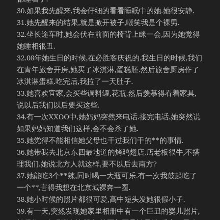
30.如果我先醒来,我会仔细的看看睡眠中的她.她很安静.
31.她先醒来的结果,就是掀开被子,嘲笑我是个裸男.
32.坐长途车时,她会伏在前面的椅背上眯一会,因为她觉得
她睡相很丑.
32.08年她生日的时候,在必胜客庆祝的.我生日的时候,我们
在青年旅舍开房,她买了冰淇淋,蛋糕胚.然后旅舍厨房作了
冰淇淋蛋糕.吃完后,我拉了一天肚子.
33.她喜欢宜家,会买些调料罐,花瓶.然后羡慕得看着家具,
说以后我们以后要买这些.
34.有一次XXOO中,她妈妈突然来电话.接完电话,她突然说
如果妈妈知道我们这样,会不会杀了她.
35.她觉得不能相信她父母也干过我们干的**的事情.
36.她带我去北京东四最地道的烤鸡翅店.店老板很牛,不搭
理我们.她说北方人就这样,要不以后去南方?
37.她能吃3个**辣,同时喝一大瓶可乐.有一次我鼓起吃了
一个**,害得我想在北京城裸奔一圈.
38.她小时候的照片都很可爱,高中短头发她很假小子.
39.有一天,突然发现她家里相册中有一个巨丑的婴儿照片,