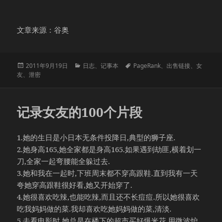
文章来源：谷奥
发
分
标
2011年9月19日
日志
、
记事本
PageRank
、
出售链接
、
女
布
类
签
友
、
泄密
于
记录女友的100个片段
1.她的生日是小日本无条件投降日,典型的狮子座.
2.她身高165,她全家都是身高165.如果遇到劫匪,横着划一
刀,全家一起弯腰能全躲过去.
3.她和我在一起时,下班周末都不穿高跟鞋.直到我有一天
夸她穿高跟鞋很好看,她又开始穿了.
4.她很喜欢吃辣,也能吃辣,而且还不长痘痘.所以她很喜欢
吃我妈妈做的菜.我却喜欢吃她妈妈做的菜,清淡.
5.去看电影时,她总是在楼下的超市买好爆米花,用微波炉