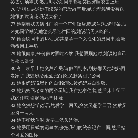
衫去机场等我.然后对我说,同事都嘲笑她穿睡衣去上班.
76.听朋友讲述她们浪漫的恋爱故事后,她会埋怨我没有送
她很多玫瑰花.我说太俗了.
77.她陪着我去德胜门的一个广州饭店,吃烤生蚝,烤韭菜.后
来她同学嘲笑她怎么尽吃壮阳的,她说陪男人吃的.
78.她会说同事的坏话,尤其是学一个女性化的男同事,会激
动得用上手势.
79.她很健康,来例假时照吃冷饮.我想照顾她时,她说她自己
没那么娇贵.
80.有一次早上她突然难受,请假回到家,刚好那天她妈妈回
老家了.我翘班给她煮完白粥,又赶紧回了公司.
81.她跟妈妈说我作的白粥好吃,被妈妈骂白眼狼.
82.她妈妈回老家的两个星期,我在她家住着,然后床上留下
我的汗味.引起她妈**怀疑.
83.她突然想学德语,然后学一两天,突然又想学日语,然后又
坚持一两天.
84.她不和我住时,爱早上洗头洗澡.
85.她爱用日式的记事本,会把我们的约会记在上面,然后贴
个可爱的图标.