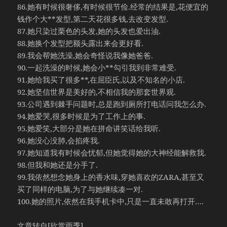
86.她有时候很奢侈,有时候很节俭.经常的结果是,花便宜的
钱作个大**发型,第二天花很多钱,去改变发型.
87.她只染过栗色的头发,她的头发也爱出油.
88.她换个发型把额头露出来会更好看.
89.我会帮她洗澡,她会奇怪说我像她爸爸.
90.一起洗澡的时候,她会小**勾引我到非常难受.
91.她给我买了很多**,在屈臣氏,以及不知名的小店.
92.她坚信世界是美好的,不相信我的那套世界观.
93.公司遇到棘手问题时,总是跑到厕所打电话问我怎么办.
94.她爱哭,很多时候是为了工作上的事.
95.她爱笑,大部分是她在拼命讲笑话给我听.
96.她没心没肺,会掐疼我.
97.她知道我有时候会忧郁,但她觉得她的大神经能解救我.
98.但我和她还是分手了.
99.我依然想念她身上的香水味,穿她喜欢的ZARA,甚至又
买了同样的电脑,为了与她继续凑一对.
100.她的照片,依然在我手机卡中,只是一直未敢再打开….
文章转自[欣赏雨季]