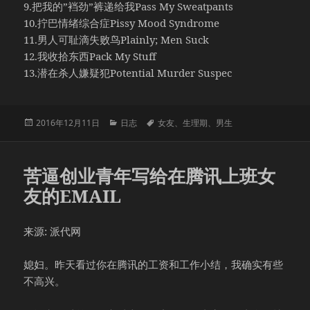
9.把我的”裆劲”裤递给我Pass My Sweatpants
10.拧巴情绪综合症Pissy Mood Syndrome
11.男人可耻滴失败鸟Plainly; Men Suck
12.我收拾东西Pack My Stuff
13.潜在杀人嫌疑犯Potential Murder Suspec
发
分
标
2016年12月11日
日志
女友
、
生理期
、
男生
布
类
签
于
苦逼创业青年写给在腾讯上班女
友的EMAIL
来源: 派代网
媳妇。昨天看过你在腾讯的工资和工作小结，我确实有些
不高兴。