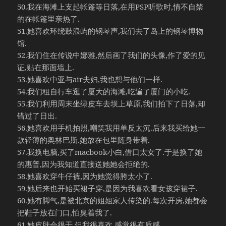
50.我在海滩上支起帐篷等日落,在用PSP听歌时,情不自禁
的在帐篷里亲热了.
51.她喜欢环绕鼓浪屿的钢琴声,我们去了岛上的钢琴博物
馆.
52.我们住在传说中娜雅,然后画了我们的头像,作了爱的见
证,贴在那面墙上.
53.她喜欢中亚与air夫妇,我也想与他们一样.
54.我们租自行车逛了厦大的海滩,吃遍了厦门的小吃.
55.我们利用周末坐绿皮车去坝上草原,我们拍下了日落,却
错过了日出.
56.她喜欢用手机拍照,嘲笑我用单反太沉.后来我买给她一
款轻薄的奥林巴斯.她放在包里随身带着.
57.我换电脑,买了macbook小白,借口太女了.于是换了她
的惠普,因为我知道直接送她她会拒绝的.
58.她喜欢穿牛仔裤,因为她觉得胯太小了.
59.她后来也开始买裙子穿,是因为我喜欢看女孩穿裙子.
60.她有脚气,是被北京的姐姐家人传染的.每次开房,她都会
把鞋子放在门口,怕臭着我了.
61.她皮肤会很干,但我很喜欢,感觉很有质感.