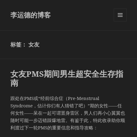
李运德的博客
菜单和
挂件
标签：
女友
女友PMS期间男生超安全生存指
南
跟处在PMS或“经前综合症（Pre-Menstrual
Syndrome，估计你们有人猜错了吧）”期的女性——任
何女性——呆在一起可谓置身雷区，男人们再小心翼翼也
随时可能一步迈错踩爆地雷。有鉴于此，特此收录助你顺
利渡过下一轮PMS的重要信息和指导攻略：