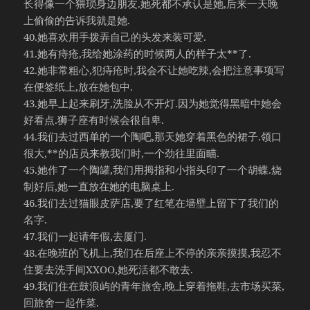
长得像一个猥琐身边朋友.她死都不承认是她,后来一天晚
上偷偷的告诉我就是她.
40.她喜欢用手拨弄自己的头发来装可爱.
41.她有痔疮,我给她涂药的时候两人的样子太**了.
42.她非常粗心,犯痔疮时,我会不让她吃辣,会把注意事项写
在便签纸上,放在她包中.
43.她早上起来刷牙,洗脸从不开灯.因为她觉得黑暗中她会
好看点.狮子座有时候会很自卑.
44.我们去过西单的一个陶吧,那天她穿着黑色的裙子.领口
很大,**的店员来教我们时,一个劲往里面瞄.
45.她作了一个陶罐,我们用拇指和小指头印了一个胡蝶.烧
制好后,她一直放在她的电脑桌上.
46.我们去过猫眼皮萨店,要了红笔在墙壁上留下了我们的
名字.
47.我们一起请年假,去厦门.
48.在晚班的飞机上,我们在后座上不停的亲亲摸摸,我忍不
住要去洗手间XXOO,她死活都不敢去.
49.我们住在鼓浪屿的青年旅舍,晚上穿着拖鞋,去市场买菜,
回旅舍一起作菜.