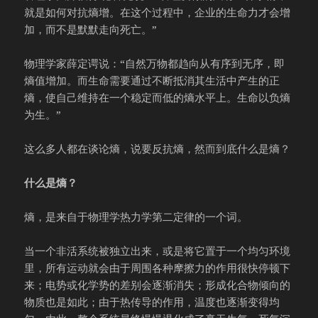
就是如何对抗熵增。在这个过程中，企业的生命力才会增
加，而不是默默走向死亡。”
物理学家薛定谔说：“自然万物都趋向从有序到无序，即
熵值增加。而生命需要通过不断抵消其生活中产生的正
熵，使自己维持在一个稳定而低的熵水平上。生命以负熵
为生。”
这么多人都在谈论熵，说要反抗熵，然而到底什么是熵？
什么是熵？
熵，是来自于物理学热力学第二定律的一个词。
当一个非活系统被独立出来，或是将它置于一个均匀环境
里，所有运动就会由于周围各种摩擦力的作用很快停顿下
来；电势或化学势的差别会逐渐消失；形成化合物倾向的
物质也是如此；由于热传导的作用，温度也逐渐变得均