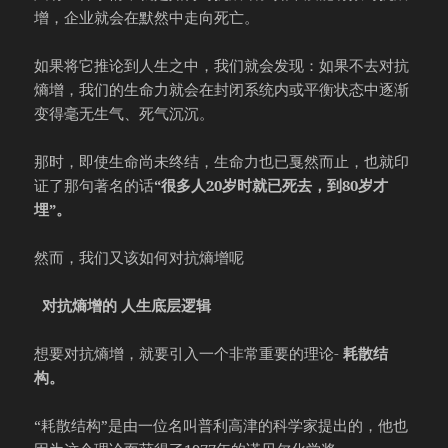
增，企业就会在默然中走向死亡。
如果将它推论到人生之中，我们就会发现：如果不去对抗
熵增，我们的生命力就会在封闭系统内或平衡状态中逐渐
变得毫无生气、死气沉沉。
那时，即使生命尚未终结，生命力也已戛然而止，也就印
证了那句著名的话
“很多人20岁时就已死去，到80岁才
埋”。
然而，我们又该如何对抗熵增呢
对抗熵增的
人生底层逻辑
想要对抗熵增，就要引入一个非常重要的理论-
耗散结
构。
“耗散结构”是由一位名叫普利高津的科学家提出的，他也