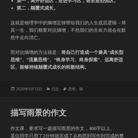
第一，离开舒适区，走进学习区，甚至是恐慌区。
第二，颠覆式成长。
这就是物理学中的熵增定律带给我们的人生底层逻辑 – 终
其一生，我们都要对抗熵增，不然我们的生命力就会在默
然中走向消亡。
而对抗熵增的方法就是：
将自己打造成一个兼具“成长型
思维”、“流量思维”、“终身学习、终身探索”、远离舒适
区、能够持续颠覆式成长的耗散结构。
发
分
标
2020年9月15日
日志
思维
、
熵
布
类
签
于
描写雨景的作文
作文课，要求写一篇描写雨景的作文，400字以上。
某位同学只用了2分钟就完成了从构思到写作到完成的整