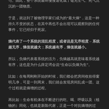
匀。由此，整个系统最终慢慢退化成了毫无生气、死气沉
沉的一团物质。
于是，就达到了被物理学家们成为的“最大熵”，这是一种
持久不变的状态，在其中再也不会出现可以观察到的任何
事件，它已经归于死寂。
熵代表了一个系统的混乱程度，或者说是无序程度 – 系统
越无序，熵值就越大；
系统越有序，熵值就越小。
所以，负熵代表着系统的活力，负熵越高就意味着系统越
有序，这也是为什么薛定谔会说“生命以负熵为生”。
比如：在每周刚刚开始的时候，我们都会把房间收拾得窗
明几净，可是一到周末，我们就会发现房间乱成一团。这
个过程就是熵增的过程。
再比如：生命有机体在不断进行的吃、喝、呼吸以及（植
物的）同化，也就是新陈代谢，正是一个对抗熵增的过