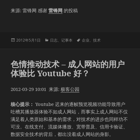
来源: 雷锋网 感谢
雷锋网
的投稿
发
分
标
2012年5月1日
日志
、
记事本
企业
、
技术
布
类
签
于
色情推动技术 – 成人网站的用户
体验比 Youtube 好？
2012-03-29 10:01 来源:
极客公园
核心提示：
Youtube 迟来的逐帧预览视频功能导致用户
吐槽其播放器体验不如成人网站，而事实上成人网站不仅
满足着人类原始和基本的需求，对技术的进步也同样功不
可没。在线支付、流媒体播放、宽带普及、信用卡验证、
数据安全技术的背后，都出没着成人网站的身影。