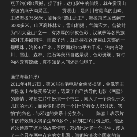
燕子沟(4张)震撼。据了解，这电影中的仙境，就在贡嘎山
东坡的燕子沟景区。 贡嘎山，是四川省最高的山峰。
主峰海拔7556米，被称为“蜀山之王”，海拔落差居然到了
6000多米。山区高峰林立，雪山相拥，气魄宏大。曾被封
为“四大圣山”之一，有浓厚的宗教色彩，汉藏彝等各民族
都对其虔诚朝拜。而燕子沟，就是挂在这座巨山东部的一
颗明珠，沟长40千米，景区面积143平方千米。沟内有冰
川、雪山、森林、红石等美丽自然景观，色彩斑斓，有时
沟内云雾缭绕，真不知是人间还是仙境了。
画壁海報(4张)
2011年4月17日，第30届香港电影金像奖揭晓，金像奖主
席陈嘉上在接受采访时，透露了自己执导的电影《画壁》
的剧情，邓超在片中扮演一个书生，闯入了一个类似于女
儿国的地方，而孙俪则扮演一个让“所有女人都讨厌、害
怕”的角色，与邓超的关系十分复杂。 陈嘉上表示片
中的特效镜头将多达800多个，计划在10月份上映。他还
首次透露了该片的故事情节，邓超此次演一个书生，闯入
了一个只在画中存在的女儿国，闫妮扮演这个国家的首