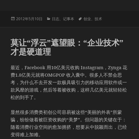
发
分
标
2012年5月10日
日志
、
记事本
创业
、
技术
布
类
签
于
莫让“浮云”遮望眼：“企业技术”
才是硬道理
最近，Facebook 用10亿美元收购 Instagram，Zynga 花
费1.8亿美元就将OMGPOP 收入囊中。很多人不禁会思
考，为什么不去开发一款极具吸引力的移动应用软件或一
款风靡的游戏，然后等着被收购，这样几亿美元就轻轻松
松的到手了。
显然很多消费类初创公司容易被这些“美丽的外表”所蒙
骗，纷纷做着被巨资收购的“美梦”。但问题的关键在于：
随着消费行业空间的愈加拥挤，想要从中脱颖而出，已经
变得难上加难。