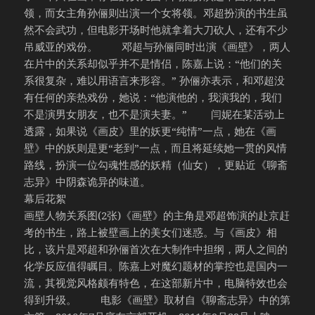
领，而女主角孙俪则出演一个女将领。邓超扮演的书生虽
然不会武功，但电影开场时他就拿着大刀砍人，还有不少
吊威亚的戏份。 邓超与孙俪同时出演《画壁》，两人
在片中的关系却似乎并不是情侣，陈嘉上说：“他们的关
系很复杂，难以用语言来形容。” 孙俪亦表示，和邓超没
有任何的亲热戏份，她说：“他演他的，我演我的，我们
不是演男女朋友，也不是演夫妻。” 闫妮在某活动上
透露，如果说《画皮》里的妖更“纯情”一点，她在《画
壁》中的妖则是更“老到”一点，而且将延续她一贯的风情
路线，扮演一位勾魂性感的妖精（仙女），更贴近《聊斋
志异》中阴森诡异的味道。
幕后花絮
画壁人物关系图(2张)《画壁》的主角是邓超饰演的赴京赶
考的书生，路上被壁画上的美女们迷惑。与《画皮》相
比，该片是邓超和孙俪首次在大制作中担纲，两人之间的
化学反应值得瞩目。陈嘉上对魔幻题材的掌控也是国内一
流，其视觉风格颇有特色，在这部新片中，电脑特效也会
得到升级。 电影《画壁》取材自《聊斋志异》中的第