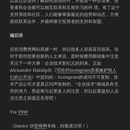
以及让企业间了解如何加强合作，并创造一种企业家、投
资者和企业都可以相互联系和互相学习的环 境。有了这个
支持系统和社区，人们能够掌握最近的趋势和动态，方便
彼此联系合作，并最终吸引投资者的支持和加盟。
编后语
目前消费类网站风靡一时，所以很多人容易盲目跟风。但
对于那些想要创新的人士来说，是时候擦亮眼睛集中注意
关注下一件大事：企业技术新纪元的到来。正如
Alexander Haislip在《
写给对Instagram羡慕嫉妒恨人
们的公开信
》中提到的：Instagram的成功不可复制，技
术产品公司才是真正闷声发财的。“企业技术”领域具有无
穷的潜力，势必将引起更多人的注意，所以赶紧趁别人还
没注意之前捷足先登吧！
Via
TNW
（Danice 供
雷锋网
专稿，转载请注明！）