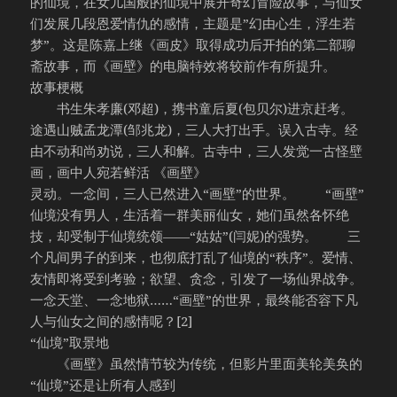
的仙境，在女儿国般的仙境中展开奇幻冒险故事，与仙女
们发展几段恩爱情仇的感情，主题是”幻由心生，浮生若
梦”。这是陈嘉上继《画皮》取得成功后开拍的第二部聊
斋故事，而《画壁》的电脑特效将较前作有所提升。
故事梗概
书生朱孝廉(邓超)，携书童后夏(包贝尔)进京赶考。
途遇山贼孟龙潭(邹兆龙)，三人大打出手。误入古寺。经
由不动和尚劝说，三人和解。古寺中，三人发觉一古怪壁
画，画中人宛若鲜活 《画壁》
灵动。一念间，三人已然进入“画壁”的世界。 “画壁”
仙境没有男人，生活着一群美丽仙女，她们虽然各怀绝
技，却受制于仙境统领——“姑姑”(闫妮)的强势。 三
个凡间男子的到来，也彻底打乱了仙境的“秩序”。爱情、
友情即将受到考验；欲望、贪念，引发了一场仙界战争。
一念天堂、一念地狱……“画壁”的世界，最终能否容下凡
人与仙女之间的感情呢？[2]
“仙境”取景地
《画壁》虽然情节较为传统，但影片里面美轮美奂的
“仙境”还是让所有人感到