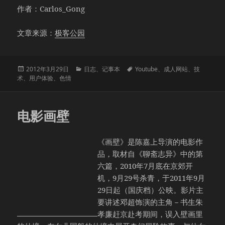
作者：Carlos_Gong
文章来源：
极客公园
发
分
标
2012年3月29日
日志
、
记事本
Youtube
、
成人网站
、
技
布
类
签
术
、
用户体验
、
色情
于
电影画壁
《画壁》是陈嘉上导演的电影作
品，取材自《聊斋志异》中的第
六篇，2010年7月底在京郊开
机，9月29号杀青，于2011年9月
29日起（国庆档）公映。影片主
要讲述邓超饰演的主角－书生朱
孝廉赶京赴考期间，误入壁画里