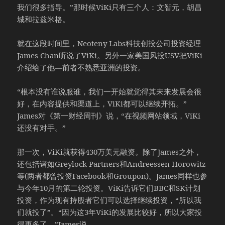
我们很多指导。”那时候ViKi只有三个人：文智元，胡昌
城和拉兹米格。
就在这段时间里，Neoteny Labs科技创投公司投资经理
James Chan听说了ViKi。另外一家美国风投USV把ViKi
介绍给了他—前者不熟悉亚洲的投资。
“根本没有谁说服谁，我们一开始就觉得其未来发展会很
好，在内容提供和渠道上，ViKi都可以继续开拓。”
James对《第一财经周刊》说，“在视频网站领域，ViKi
还没有对手。”
那一次，ViKi就获得430万美元融资。除了James之外，
还包括诸如Greylock Partners和Andreessen Horowitz
等(两者都曾投资Facebook和Groupon)。James同样也参
与今年10月的第二轮投资。ViKi告诉它们BBC和SK计划
投资，作为现有持股者它们可以选择继续投资，“所以我
们就投了”。“因为这3年ViKi的发展比较好，所以大家投
得更多了。”James说。