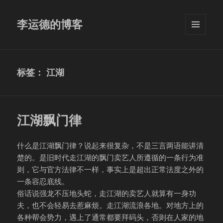
李运德的博客
菜单和
挂件
标签：
江湖
江湖飘门律
什么是江湖飘门律？说起来很复杂，不是三言两语能讲清
楚的。是旧时代走江湖的飘门卖艺人所遵循的一条行为准
则，它与官方法律不一样，事实上是超出正常法度之外的
一条容忍底线。
俗话说强龙不压地头蛇，走江湖的卖艺人就算有一身功
夫，也不会轻易去惹麻烦。走江湖流浪各地。对地方上的
各种帮会势力，遇上了通常都要拜码头，否则在人家的地