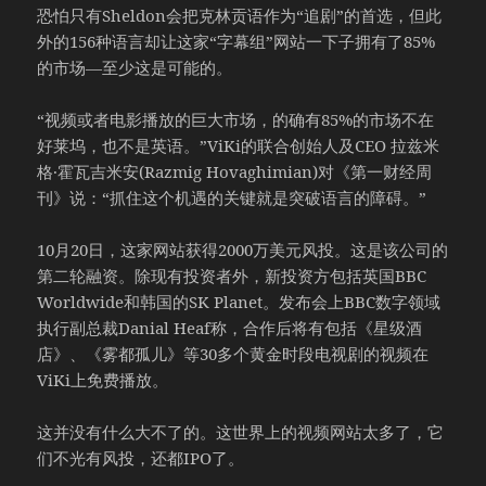
恐怕只有Sheldon会把克林贡语作为“追剧”的首选，但此
外的156种语言却让这家“字幕组”网站一下子拥有了85%
的市场—至少这是可能的。
“视频或者电影播放的巨大市场，的确有85%的市场不在
好莱坞，也不是英语。”ViKi的联合创始人及CEO 拉兹米
格·霍瓦吉米安(Razmig Hovaghimian)对《第一财经周
刊》说：“抓住这个机遇的关键就是突破语言的障碍。”
10月20日，这家网站获得2000万美元风投。这是该公司的
第二轮融资。除现有投资者外，新投资方包括英国BBC
Worldwide和韩国的SK Planet。发布会上BBC数字领域
执行副总裁Danial Heaf称，合作后将有包括《星级酒
店》、《雾都孤儿》等30多个黄金时段电视剧的视频在
ViKi上免费播放。
这并没有什么大不了的。这世界上的视频网站太多了，它
们不光有风投，还都IPO了。