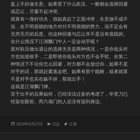
盘上不好做生意。如果受了什么欺压。一般都会选择回避
或忍让，尽量不起冲突。
就算有一身好功夫，假如真起了正面冲突，生意做不成不
说，在不明底细的地方对付不明底细的势力，说不定会有
无穷无尽的后患。但这种回避与忍让并不是没有底线的。
在什么情况下江湖飘门中人一定会动手呢？
面对欺压做出退让的选择无非是两种情况，一是你低头对
方也知道收手，二是即使你低头对方也不会手软。在第二
种情况下不论你怎么回避，对方都不会放过你，如果不是
对手的话，那就赶紧逃走吧。如果有那个能耐，或者就算
不是对手也实在躲不掉，那就出手！
这就是江湖飘门律。
至于出手的后果如何，已经没法过多的考虑了，毕竟刀已
经架在眼前。而六扇门的人还没有追到身边。
发
分
标
2020年9月27日
日志
江湖
布
类
签
于