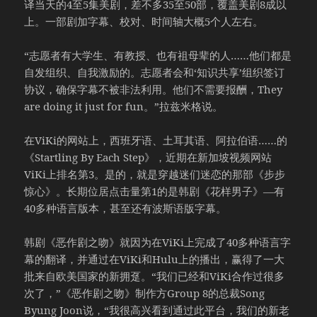
译当天的4至5集美剧，差不多35至50部，覆盖美剧8成以
上。一部剧加字幕、校对、时间轴大概5个人左右。
“志愿者有大学生、有教授、也有祖母辈的人……他们都是
自发组织、自我激励的。志愿者会和‘知识共享’组织签订
协议，确保字幕不被非法利用。他们不需要报酬，They
are doing it just for fun。”拉兹米格说。
在ViKi的网站上，西班牙语、土耳其语、阿拉伯语……的
《Startling By Each Step》，近期在新加坡视频网站
ViKi上排名第3。是的，就是穿越迷们迷恋的那部《步步
惊心》。长期位居点击量第1的是韩剧《花样男子》—有
40多种语言版本，甚至还有波斯语版字幕。
韩剧《恶作剧之吻》就因为在ViKi上完成了40多种语言字
幕的翻译，并通过在ViKi和Hulu上的播出，赢得了一大
批来自欧美国家的新拥趸。“我们已经和ViKi合作过很多
次了，”《恶作剧之吻》制作方Group 8的总裁Song
Byung Joon说，“我很高兴看到通过此平台，我们的新老