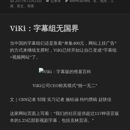
发
分
标
2011年12月23日
记事本
Memcached
、
名
、
拖库
、
江
布
类
签
湖
、
英文
、
黑客
于
ViKi：字幕组无国界
当中国的字幕组们还是靠着“单集400元，网站上挂广告”
的方式来继续支撑时，ViKi已经开始让自己变成“字幕组
+视频网站”了。
ViKi公司CEO称其模式“独一无二”
文｜CBN记者 邹曈 实习记者 施钰涵 特约撰稿 赵轶佳
这家网站页面上写着：“我们的社区提供超过157种语言版
本的1.25亿部影视剧字幕，包括克林贡语。”