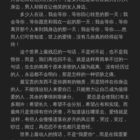
身边，男人却留在让他笑的女人身边。
多少人在说，我会等你，等你回心转意的那一天；我
会等你，等你愿意和我在一起的那一天；我会等你，等你
离开那个人来到我身边的那一天；我会等你，等你……然
而人们可曾知道，世上的爱情，没有几份真的经得起等
待！
这个世界上最残忍的一句话，不是对不起，也不是我
恨你，而是，我们再也回不去。就是这样再简单不过的一
句话，生生的将两个原本亲密的人隔为疏离。 没有经历过
的人，永远都不会明白，那是怎样的一种切肤之痛。
最宝贵的东西不是你拥有的物质，而是陪伴在你身边
的人。不能强迫别人来爱自己，只能努力让自己成为值得
爱的人，其余的事情则靠缘分。 爱总是会使我们有太
多期许：希望长久，希望不会分别，希望占有和实现。而
最终只是觉得有些许厌倦，不知道该往哪里去。爱情就是
这样，有些人会慢慢遗落在岁月的风尘里，哭过，笑过，
吵过，闹过，再恋恋不舍也都只是曾经。
世界上最动人的情话，不是“我爱你”，而是在我需要