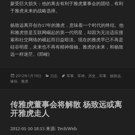
蒙受巨大损失；他的离去有利于雅虎董事会的团结，有利
于雅虎未来的战略选择。
杨致远离开创办17年的雅虎，意味着一个时代的终结。他
和雅虎曾是互联网崛起的第一代明星，却因为无法适应搜
索和社交网络的崛起而日益暗淡。现在的雅虎早已不再是
硅谷明星，未来也不再有精神领袖。雅虎的未来，和杨致
远一样迷茫。(郑峻)
发
分
标
2012年1月19日
日志
军事
、
军神
、
历史，军事
、
杨致远
、
布
类
签
缘份
、
雅虎
于
传雅虎董事会将解散 杨致远或离
开雅虎走人
2012-01-10 18:15 来源: TechWeb