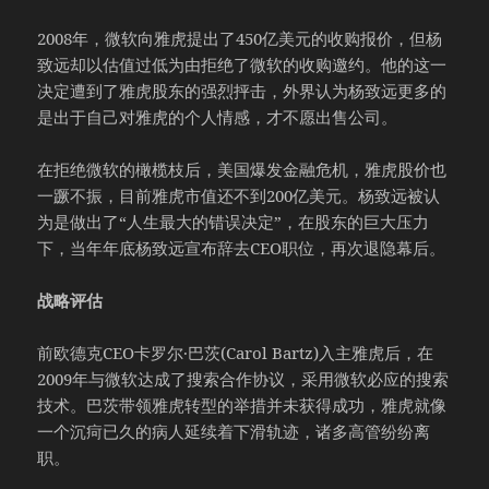
2008年，微软向雅虎提出了450亿美元的收购报价，但杨
致远却以估值过低为由拒绝了微软的收购邀约。他的这一
决定遭到了雅虎股东的强烈抨击，外界认为杨致远更多的
是出于自己对雅虎的个人情感，才不愿出售公司。
在拒绝微软的橄榄枝后，美国爆发金融危机，雅虎股价也
一蹶不振，目前雅虎市值还不到200亿美元。杨致远被认
为是做出了“人生最大的错误决定”，在股东的巨大压力
下，当年年底杨致远宣布辞去CEO职位，再次退隐幕后。
战略评估
前欧德克CEO卡罗尔·巴茨(Carol Bartz)入主雅虎后，在
2009年与微软达成了搜索合作协议，采用微软必应的搜索
技术。巴茨带领雅虎转型的举措并未获得成功，雅虎就像
一个沉疴已久的病人延续着下滑轨迹，诸多高管纷纷离
职。