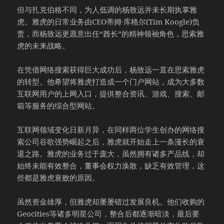
但与扎克伯格不同，为人低调的杨致远并未长期执掌雅
虎。雅虎的日常业务由CEO蒂姆·库格尔(Tim Koogle)负
责，而杨致远更愿意出任“酋长”的精神领袖角色，思索雅
虎的未来战略。
在凭借网络搜索获得巨大成功后，杨致远一直在思索雅虎
的转型。他希望将雅虎打造成一个门户网站，成为大多数
互联网用户的上网入口，提供整合资讯、游戏、搜索、邮
箱等服务的综合型网站。
互联网领域变化日新月异，在同样两位学生创办的网络搜
索公司谷歌强势崛起之后，雅虎就开始走上一条漫长的衰
退之路。雅虎的业务过于庞大，虽然拥有诸多产品线，却
始终未能有效整合，董事会权力涣散，缺乏有效管理，这
些都是雅虎衰败的原因。
虽然资金雄厚，但雅虎却屡屡错过发展良机。他们收购的
Geocities等诸多明星公司，整合后都逐渐暗淡，最后要