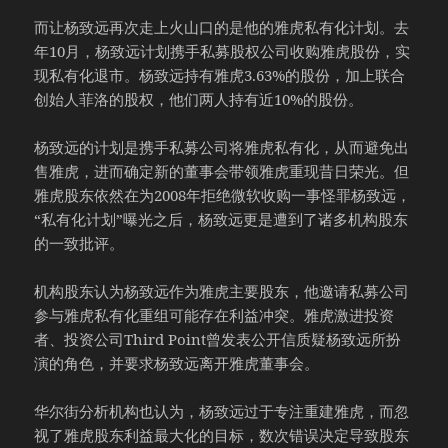
而让杨致远再次走上火山口的是他的雅虎私有化计划。去
年10月，杨致远计划携手私募股权公司收购雅虎股份，实
现私有化退市。杨致远持有雅虎3.63%的股份，加上联合
创始人菲洛的股权，他们两人持有近10%的股份。
杨致远的计划是携手私募公司将雅虎私有化，从而避免出
售雅虎，进而确定新的董事会带领雅虎重现昔日荣光。但
雅虎股东依然在为2008年拒绝微软收购一事怪罪杨致远，
“私有化计划”曝光之后，杨致远更是遭到了诸多机构股东
的一致批评。
机构股东认为杨致远作为雅虎主要股东，他邀请私募公司
参与雅虎私有化重组可能存在利益冲突。雅虎激进投资
者、投资公司Third Point曾发表公开信质疑杨致远所扮
演的角色，并要求杨致远离开雅虎董事会。
华尔街分析机构也认为，杨致远过于专注重建雅虎，而忽
视了雅虎股东利益最大化的目标，数次错误决定导致股东