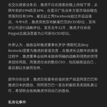
在交出搜索业务后，雅虎不仅在搜索份额上持续下滑，从
两年前的19%跌至16%，在显示广告业务方面市场份额也
滑落到仅有10%，被后起之秀Facebook超过并远远落
后。今年9月，雅虎突然宣布解雇巴茨的CEO职位，宣布
对公司进行战略评估。直至去年12月，雅虎才任命前
Paypal总裁汤普森为公司新任CEO职位。
外界认为，杨致远和雅虎董事长罗伊·博斯托克(Roy
Bostock)需要为雅虎的衰退负责，在雅虎长达数年的衰落
过程中，雅虎董事会始终未能有明确的战略和强势的管理
来扭转局面。而雅虎任命的数任CEO，包括杨致远自己，
最后都以失败而告终。
据华尔街估算，雅虎目前最有价值的资产就是阿里巴巴和
雅虎日本的股份。而阿里巴巴一直在积极联系美国私募公
司，希望联合收购雅虎夺回自己的股份。
私有化事件