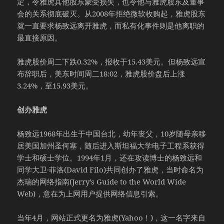
定，令雅虎其他股东蒙受损失，也令他与雅虎股东及董事
会的关系彻底破灭。从2008年拒绝微软收购起，雅虎股东
就一直要求杨致远离开雅虎，而私有化事件则是他离职的
最直接原因。
雅虎股价周二下跌0.32%，报收于15.43美元。但杨致远宣
布辞职后，美东时间周二18:02，雅虎股价盘后上涨
3.24%，至15.93美元。
创办雅虎
杨致远1968年出生于中国台北，幼年丧父，10岁随母亲移
居美国加州圣何塞，随后进入斯坦福大学电子工程系获得
学士和硕士学位。1994年1月，还在攻读博士的杨致远和
同学大卫·菲洛(David Filo)共同创办了雅虎，当时命名为
杰瑞的网络指南(Jerry’s Guide to the World Wide
Web)，意在为上网用户提供网络信息引索。
当年4月，网站正式更名为雅虎(Yahoo！)，这一名字来自