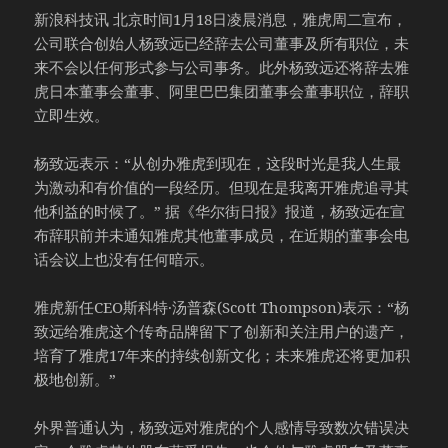
新浪科技讯 北京时间1月18日凌晨消息，雅虎周二宣布，
公司联合创始人杨致远已经辞去公司董事及所有职位，未
来不会以任何形式参与公司事务。此外杨致远还将辞去雅
虎日本董事会董事、阿里巴巴集团董事会董事职位，辞职
立即生效。
杨致远表示：“从创办雅虎到现在，这段时光是我人生最
为激动和有价值的一段经历。但现在是我离开雅虎追寻其
他利益的时候了。” 据《华尔街日报》报道，杨致远在宣
布辞职前并未通知雅虎其他董事成员，在近期的董事会电
话会议上也没有任何暗示。
雅虎新任CEO斯科特·汤普森(Scott Thompson)表示：“杨
致远给雅虎这个传奇品牌留下了创新和关注用户的遗产，
培育了雅虎17年来的持续创新文化；未来雅虎还将更加积
极地创新。”
外界普通认为，杨致远对雅虎的个人感情导致数次错误决