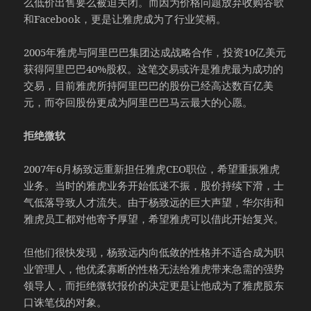
么低价出售要么被迫关闭。而因为价格问题放弃收购谷歌
和Facebook，更是让雅虎成为了行业笑柄。
2005年雅虎与阿里巴巴集团达成战略合作，投资10亿美元
获得阿里巴巴40%股权。这笔交易或许是雅虎最为成功的
交易，目前雅虎所持阿里巴巴的股份已经高达数百亿美
元，而夺回股份更成为阿里巴巴马云最大的心愿。
拒绝微软
2007年6月杨致远重新担任雅虎CEO职位，希望重振雅虎
业务。当时的雅虎业务开始低迷不振，股价持续下滑，士
气低落导致人才流失。由于杨致远的巨大声望，华尔街和
雅虎员工都对他寄予厚望，希望雅虎可以借此开始复兴。
但他们很快发现，杨致远内向低敛的性格并不适合成为职
业管理人，他优柔寡断的性格无法给雅虎带来急需的强势
领导人，而拒绝微软报价的决定更是让他成为了雅虎股东
口诛笔伐的对象。