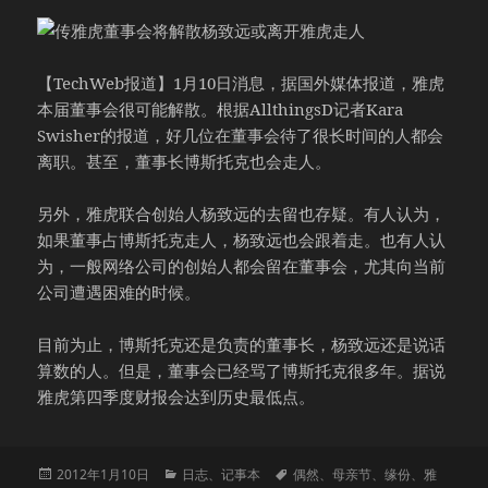
【TechWeb报道】1月10日消息，据国外媒体报道，雅虎
本届董事会很可能解散。根据AllthingsD记者Kara
Swisher的报道，好几位在董事会待了很长时间的人都会
离职。甚至，董事长博斯托克也会走人。
另外，雅虎联合创始人杨致远的去留也存疑。有人认为，
如果董事占博斯托克走人，杨致远也会跟着走。也有人认
为，一般网络公司的创始人都会留在董事会，尤其向当前
公司遭遇困难的时候。
目前为止，博斯托克还是负责的董事长，杨致远还是说话
算数的人。但是，董事会已经骂了博斯托克很多年。据说
雅虎第四季度财报会达到历史最低点。
发
分
标
2012年1月10日
日志
、
记事本
偶然
、
母亲节
、
缘份
、
雅