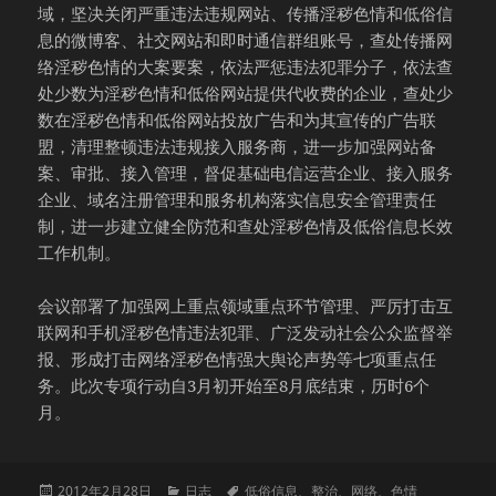
域，坚决关闭严重违法违规网站、传播淫秽色情和低俗信
息的微博客、社交网站和即时通信群组账号，查处传播网
络淫秽色情的大案要案，依法严惩违法犯罪分子，依法查
处少数为淫秽色情和低俗网站提供代收费的企业，查处少
数在淫秽色情和低俗网站投放广告和为其宣传的广告联
盟，清理整顿违法违规接入服务商，进一步加强网站备
案、审批、接入管理，督促基础电信运营企业、接入服务
企业、域名注册管理和服务机构落实信息安全管理责任
制，进一步建立健全防范和查处淫秽色情及低俗信息长效
工作机制。
会议部署了加强网上重点领域重点环节管理、严厉打击互
联网和手机淫秽色情违法犯罪、广泛发动社会公众监督举
报、形成打击网络淫秽色情强大舆论声势等七项重点任
务。此次专项行动自3月初开始至8月底结束，历时6个
月。
发
分
标
2012年2月28日
日志
低俗信息
、
整治
、
网络
、
色情