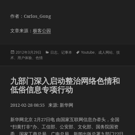
作者：Carlos_Gong
文章来源：
极客公园
发
分
标
2012年3月29日
日志
、
记事本
Youtube
、
成人网站
、
技
布
类
签
术
、
用户体验
、
色情
于
九部门深入启动整治网络色情和
低俗信息专项行动
2012-02-28 08:55 来源: 新华网
新华网北京 2月27日电 由国家互联网信息办牵头，全国
“扫黄打非”办、工信部、公安部、文化部、国务院国资
委、国家工商总局、广电总局、新闻出版总署九部门27日