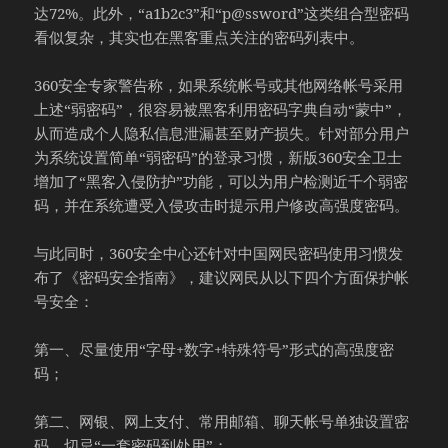
达72%。此外，“a1b2c3”和“p@ssword”这类组合型密码
看似复杂，其实也在黑客重点关注的密码列表中。
360安全专家警告称，如果系统帐号或其他网络帐号采用
上述“弱密码”，很容易被黑客利用密码字典自动“蒙中”，
从而造成个人隐私信息泄漏甚至财产损失。针对部分用户
为系统设置简单“弱密码”的登录习惯，新版360安全卫士
增加了“黑客入侵防护”功能，可以为用户检测近千个弱密
码，并在系统遭受入侵攻击时提示用户修改高强度密码。
与此同时，360安全中心还针对中国网民密码使用习惯发
布了《密码安全指南》，建议网民从以下四个方面保护帐
号安全：
第一、尽量使用“字母+数字+特殊符号”形式的高强度密
码；
第二、网银、网上支付、常用邮箱、聊天帐号单独设置密
码，切忌“一套密码到处用”；