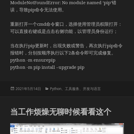
ModuleNotFoundError: No module named ‘pip’错
误，导致pip命令无法使用。
重新打开一个cmd命令窗口，选择使用管理员权限打开：
可以直接右键或是点击右侧功能，以管理员身份运行；
当在执行pip更新时，出现失败或警告，再次执行pip命令
报错时，分别按顺序执行以下2条命令即可完成修复。
python -m ensurepip
python -m pip install –upgrade pip
发
分
2021年5月14日
Python
、
工具服务
、
开发与语言
布
类
于
当工作烦燥无聊时候看看这个