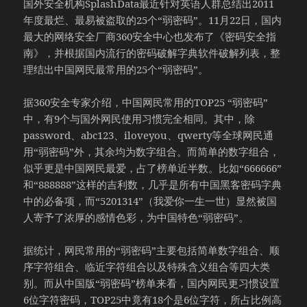
国外安全机构SplashData最近针对英语人群总结出2011
年度最烂、最易被盗取的25个“弱密码”。11月22日，国内
最大的网络安全厂商360安全中心也发布了《密码安全指
南》，并根据国内流行的密码破解字典软件破解列表，整
理结出中国网民最常用的25个“弱密码”。
据360安全专家介绍，中国网民常用的TOP25 “弱密码”
中，有9个与国外网民使用习惯完全相同。其中，除
password、abc123、iloveyou、qwerty等全球网民通
用“弱密码”外，其余均为数字组合。而简单的数字组合，
似乎更是中国网民最爱，占了榜单近半数。比如“666666”
和“888888”这样的吉利数，几乎是所有中国黑客密码字典
中的必备项，而“5201314”（我爱你一生一世）显然被国
人寄予了浓厚的感情色彩，为中国特色“弱密码”。
据统计，网民常用的“弱密码”主要包括简单数字组合、顺
序字符组合、临近字符组合以及特殊含义组合等四大类
别。而从中国版“弱密码”榜单来看，国内网民更习惯设置
6位字符密码，TOP25中竟有18个是6位字符，所占比例高