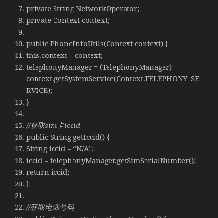
private String NetworkOperator;
private Context context;
public PhoneInfoUtils(Context context) {
this.context = context;
telephonyManager = (TelephonyManager)
context.getSystemService(Context.TELEPHONY_SE
RVICE);
}
//获取sim卡iccid
public String getIccid() {
String iccid = “N/A”;
iccid = telephonyManager.getSimSerialNumber();
return iccid;
}
//获取电话号码