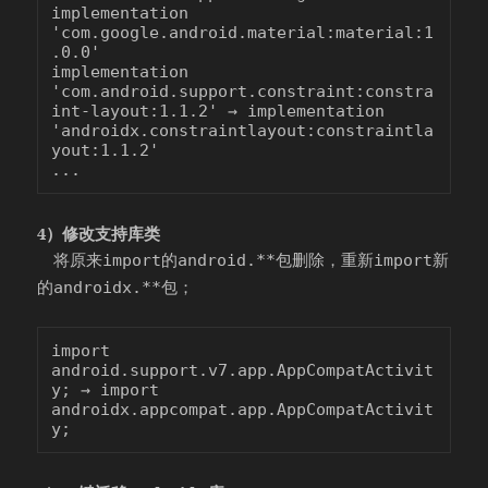
implementation 
'com.google.android.material:material:1
.0.0'

implementation 
'com.android.support.constraint:constra
int-layout:1.1.2' → implementation 
'androidx.constraintlayout:constraintla
yout:1.1.2'

4）修改支持库类
将原来
的
包删除，重新
新
import
android.**
import
的
包；
androidx.**
import 
android.support.v7.app.AppCompatActivit
y; → import 
androidx.appcompat.app.AppCompatActivit