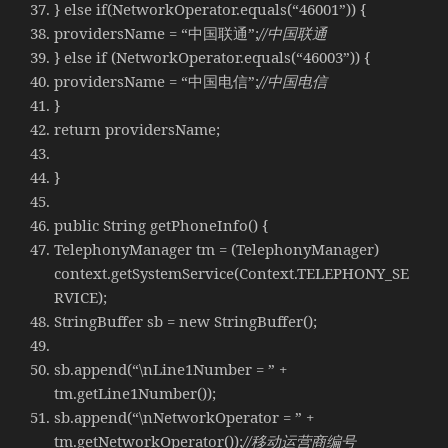
} else if(NetworkOperator.equals(“46001”)) {
providersName = “中国联通”;
//中国联通
} else if (NetworkOperator.equals(“46003”)) {
providersName = “中国电信”;
//中国电信
}
return providersName;
}
public String getPhoneInfo() {
TelephonyManager tm = (TelephonyManager)
context.getSystemService(Context.TELEPHONY_SE
RVICE);
StringBuffer sb = new StringBuffer();
sb.append(“\nLine1Number = ” +
tm.getLine1Number());
sb.append(“\nNetworkOperator = ” +
tm.getNetworkOperator());
//移动运营商编号