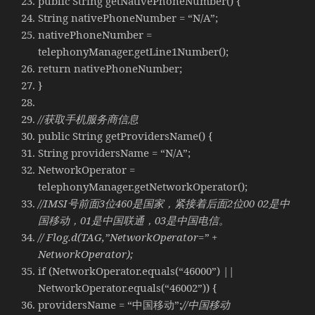
public String getNativePhoneNumber() {
String nativePhoneNumber = “N/A”;
nativePhoneNumber =
telephonyManager.getLine1Number();
return nativePhoneNumber;
}
//获取手机服务商信息
public String getProvidersName() {
String providersName = “N/A”;
NetworkOperator =
telephonyManager.getNetworkOperator();
//IMSI号前面3位460是国家，紧接着后面2位00 02是中
国移动，01是中国联通，03是中国电信。
// Flog.d(TAG,”NetworkOperator=” +
NetworkOperator);
if (NetworkOperator.equals(“46000”) ||
NetworkOperator.equals(“46002”)) {
providersName = “中国移动”;
//中国移动