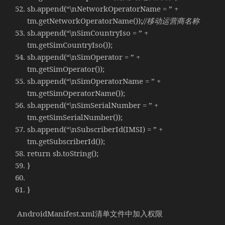
sb.append(“\nNetworkOperatorName = ” +
tm.getNetworkOperatorName());
//移动运营商名称
sb.append(“\nSimCountryIso = ” +
tm.getSimCountryIso());
sb.append(“\nSimOperator = ” +
tm.getSimOperator());
sb.append(“\nSimOperatorName = ” +
tm.getSimOperatorName());
sb.append(“\nSimSerialNumber = ” +
tm.getSimSerialNumber());
sb.append(“\nSubscriberId(IMSI) = ” +
tm.getSubscriberId());
return sb.toString();
}
}
AndroidManifest.xml清单文件中加入权限