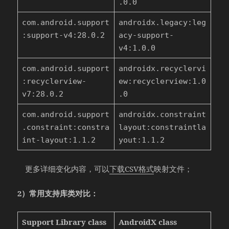
.0.0
com.android.support
androidx.legacy:leg
:support-v4:28.0.2
acy-support-
v4:1.0.0
com.android.support
androidx.recyclervi
:recyclerview-
ew:recyclerview:1.0
v7:28.0.2
.0
com.android.support
androidx.constraint
.constraint:constra
layout:constraintla
int-layout:1.1.2
yout:1.1.2
更多详细变化内容，可以
下载CSV格式
映射文件；
2）常用支持库类对比：
Support Library class
AndroidX class