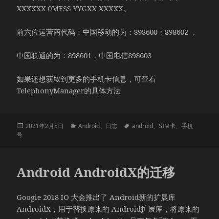
XXXXXX 0MFSS YYGXX XXXXX。
前六位运营商代码：中国移动的为：898600；898602 ，
中国联通的为：898601，中国电信898603
如果还想获取到更多的手机卡信息，可查看
TelephonyManager的具体方法
发
分
标
2021年2月5日
Android
、
日志
android
、
SIM卡
、
手机
布
类
签
号
于
Android AndroidX的迁移
Google 2018 IO 大会推出了 Android新的扩展库
AndroidX，用于替换原来的 Android扩展库，将原来的