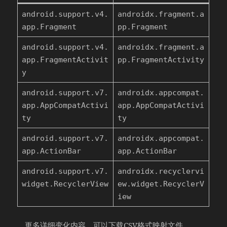
android.support.v4.
androidx.fragment.a
app.Fragment
pp.Fragment
android.support.v4.
androidx.fragment.a
app.FragmentActivit
pp.FragmentActivity
y
android.support.v7.
androidx.appcompat.
app.AppCompatActivi
app.AppCompatActivi
ty
ty
android.support.v7.
androidx.appcompat.
app.ActionBar
app.ActionBar
android.support.v7.
androidx.recyclervi
widget.RecyclerView
ew.widget.RecyclerV
iew
更多详细变化内容，可以
下载CSV格式
映射文件。