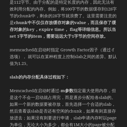
是112字节。由于分配的是特定长度的内存，因此无法有
效利用分配的内存。例如，将100字节的数据缓存到128字
节的chunk中，剩余的28字节就浪费了。这里需要注意的
是
chunk中不仅仅存放缓存对象的value，而且保存了缓
存对象的key，expire time， flag等详细信息。所以当
set 1字节的item，需要远远大于1字节的空间存放。
memcached在启动时指定 Growth Factor因子（通过-f
选项）， 就可以在某种程度上控制slab之间的差异。默认
值为1.25。
slab的内存分配具体过程如下：
Memcached在启动时通过
-m参数
指定最大使用内存，但
是这个不会一启动就占用完，而是逐步分配给各slab的。
如果一个新的数据要被存放，首先选择一个合适的slab，
然后查看该slab是否还有空闲的chunk，如果有则直接存
放进去；如果没有则要进行申请，slab申请内存时以page
为单位，无论大小为多少，都会有1M大小的page被分配