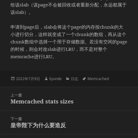
给该slab（该page不会被回收或者重新分配，永远都属于
该slab）。
申请到page后，slab会将这个page的内存按chunk的大
小进行切分，这样就变成了一个chunk的数组，再从这个
chunk数组中选择一个用于存储数据。若没有空闲的page
的时候，则会对改slab进行LRU，而不是对整个
memcache进行LRU。
发
作
分
标
2022年7月9日
liyunde
日志
Memcached
布
者
类
签
于
文
上一篇
章
Memcached stats sizes
上
导
篇
航
文
下一篇
章：
皇帝陛下为什么要造反
下
篇