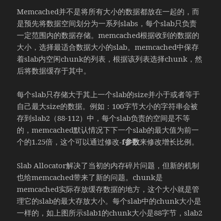
Memcached并不是将所有大小的数据都放在一起的，而
是预先将数据空间划分为一系列slabs，每个slab只负责
一定范围内的数据存储。memcached根据收到的数据的
大小，选择最适合数据大小的slab。memcached中保存
着slab内空闲chunk的列表，根据该列表选择chunk，然
后将数据缓存于其中。
每个slab只存储大于其上一个slab的size并小于或者等于
自己最大size的数据。例如：100字节大小的字符串会被
存到slab2（88-112）中，每个slab负责的空间是不等
的，memcached默认情况下下一个slab的最大值为前一
个的1.25倍，这个可以通过修改
-f参数
来修改增长比例。
Slab Allocator解决了当初的内存碎片问题，但新的机制
也给memcached带来了新的问题。chunk是
memcached实际存放缓存数据的地方，这个大小就是管
理它的slab的最大存放大小。每个slab中的chunk大小是
一样的，如上图所示slab1的chunk大小是88字节，slab2