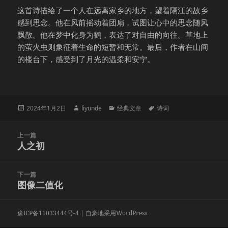
这首诗描绘了一个人在远离家乡的地方，望着隔江的故乡
感到思念。他在风前摇动着团扇，试图让心中的思念随风
飘散。他在梦中化身为鹤，表达了对自由的向往。草地上
的萤火虫则象征着生命的短暂和无常。最后，作者在山间
的楼台下，感受到了月光的温柔和安宁。
发
作
分
标
2024年1月2日
liyunde
经典文章
诗词
布
者
类
签
于
文
上一篇
章
人之初
上
导
篇
航
文
下一篇
章：
图像二值化
下
篇
文
豫ICP备11033444号-4
| 自豪地采用WordPress
章：