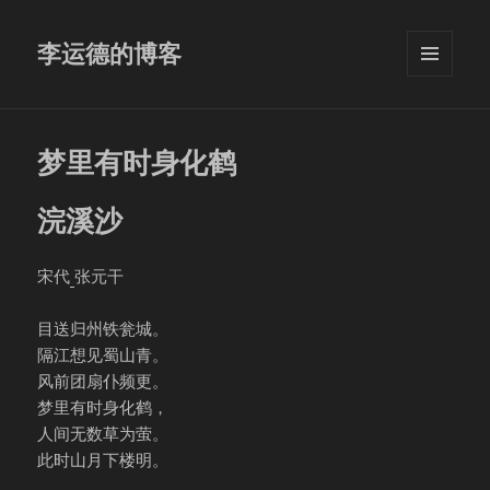
李运德的博客
菜单和
挂件
梦里有时身化鹤
浣溪沙
宋代
张元干
目送归州铁瓮城。
隔江想见蜀山青。
风前团扇仆频更。
梦里有时身化鹤，
人间无数草为萤。
此时山月下楼明。