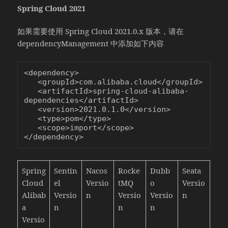
Spring Cloud 2021
如果需要使用 Spring Cloud 2021.0.x 版本，请在
dependencyManagement 中添加如下内容
<dependency>

   <groupId>com.alibaba.cloud</groupId>

   <artifactId>spring-cloud-alibaba-
dependencies</artifactId>

   <version>2021.0.1.0</version>

   <type>pom</type>

   <scope>import</scope>

</dependency>
Spring
Sentin
Nacos
Rocke
Dubb
Seata
Cloud
el
Versio
tMQ
o
Versio
Alibab
Versio
n
Versio
Versio
n
a
n
n
n
Versio