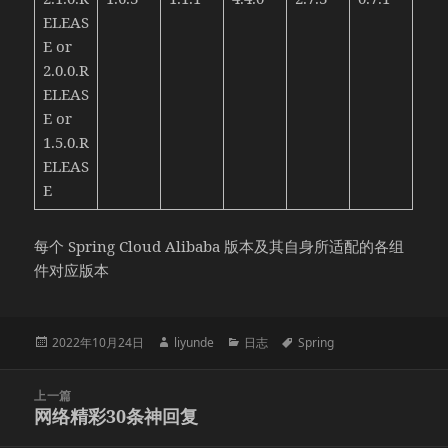
ELEAS
E or
2.0.0.R
ELEAS
E or
1.5.0.R
ELEAS
E
每个 Spring Cloud Alibaba 版本及其自身所适配的各组
件对应版本
发
作
分
标
2022年10月24日
liyunde
日志
Spring
布
者
类
签
于
文
上一篇
章
网络精彩30条神回复
上
导
篇