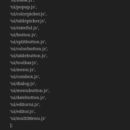
‘ui/popup.js’,
‘ui/colorpicker.js’,
‘ui/tablepicker.js’,
‘ui/stateful.js’,
‘ui/button.js’,
‘ui/splitbutton.js’,
‘ui/colorbutton.js’,
‘ui/tablebutton.js’,
‘ui/toolbar.js’,
‘ui/menu.js’,
‘ui/combox.js’,
‘ui/dialog.js’,
‘ui/menubutton.js’,
‘ui/datebutton.js’,
‘ui/editorui.js’,
‘ui/editor.js’,
‘ui/multiMenu.js’
];