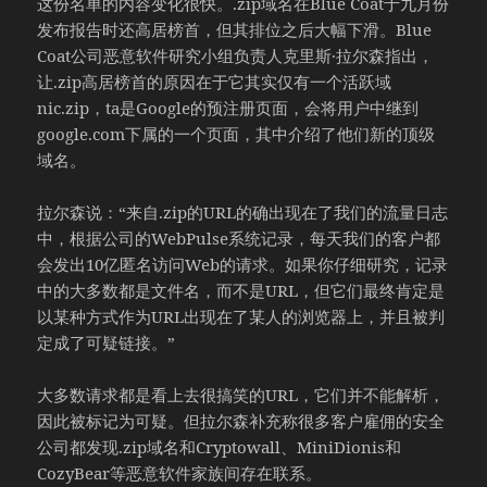
这份名单的内容变化很快。.zip域名在Blue Coat于九月份
发布报告时还高居榜首，但其排位之后大幅下滑。Blue
Coat公司恶意软件研究小组负责人克里斯·拉尔森指出，
让.zip高居榜首的原因在于它其实仅有一个活跃域
nic.zip，ta是Google的预注册页面，会将用户中继到
google.com下属的一个页面，其中介绍了他们新的顶级
域名。
拉尔森说：“来自.zip的URL的确出现在了我们的流量日志
中，根据公司的WebPulse系统记录，每天我们的客户都
会发出10亿匿名访问Web的请求。如果你仔细研究，记录
中的大多数都是文件名，而不是URL，但它们最终肯定是
以某种方式作为URL出现在了某人的浏览器上，并且被判
定成了可疑链接。”
大多数请求都是看上去很搞笑的URL，它们并不能解析，
因此被标记为可疑。但拉尔森补充称很多客户雇佣的安全
公司都发现.zip域名和Cryptowall、MiniDionis和
CozyBear等恶意软件家族间存在联系。