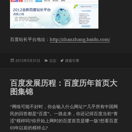
百度站长平台地址：
http://zhanzhang.baidu.com/
发
分
标
2012年5月31日
日志
搜索引擎
布
类
签
于
百度发展历程：百度历年首页大
图集锦
“网络可能不好时，你会输入什么网址?”几乎所有中国网
民的回答都是“百度”。一路走来，你还记得百度当初“青
涩”模样吗?你开始上网时的百度首页是哪一版?想看百度
03年以前的模样么?