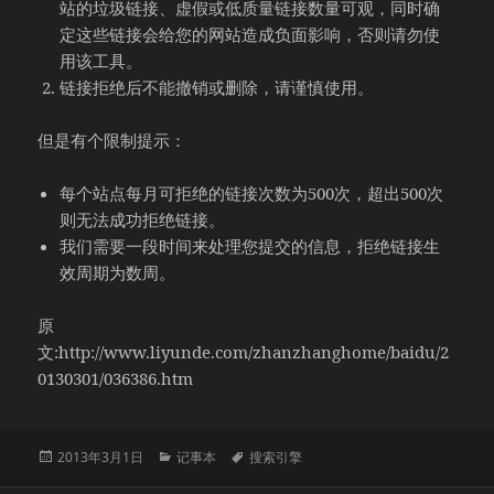
站的垃圾链接、虚假或低质量链接数量可观，同时确
定这些链接会给您的网站造成负面影响，否则请勿使
用该工具。
链接拒绝后不能撤销或删除，请谨慎使用。
但是有个限制提示：
每个站点每月可拒绝的链接次数为500次，超出500次
则无法成功拒绝链接。
我们需要一段时间来处理您提交的信息，拒绝链接生
效周期为数周。
原
文:http://www.liyunde.com/zhanzhanghome/baidu/2
0130301/036386.htm
发
分
标
2013年3月1日
记事本
搜索引擎
布
类
签