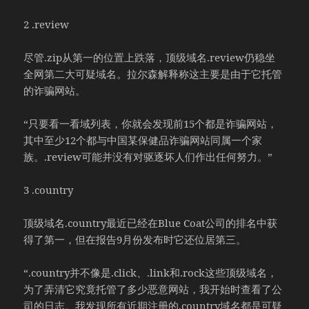
2 .review
尽管.zip从第一的位置上跌落，顶级域名.review仍稳坐
全网第二大可疑域名。拉尔森解释称这主要是由于它托管
的诈骗网站。
“只要看一看域列表，你就会发现前15个都是诈骗网站，
其中至少12个都与中国某保健品诈骗网站同属一个家
族。.review可能并没有对驱逐坏人们作出任何努力。”
3 .country
顶级域名.country最近已经在Blue Coat公司的排名中获
得了第一，但在报告9月份发布时它还位居第三。
“.country并不像是.click、.link和.rock这些顶级域名，
为了弄清它究竟托管了多少恶意网站，我开始时查看了公
司的日志。我发现所有近期注册的.country域名都是可疑