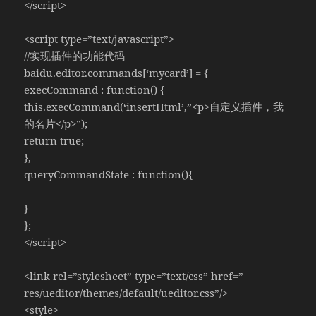
</script>
<script type=”text/javascript”>
//实现插件的功能代码
baidu.editor.commands[‘mycard’] = {
execCommand : function() {
this.execCommand(‘insertHtml’,”<p>自定义插件，我
的名片</p>”);
return true;
},
queryCommandState : function(){
}
};
</script>
<link rel=”stylesheet” type=”text/css” href=”
res/ueditor/themes/default/ueditor.css”/>
<style>