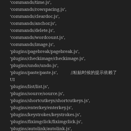
‘commands/time.js’,
‘commands/rowspacing.js’,
‘commands/cleardoc.js’,
‘commands/anchor.js’,
‘commands/delete.js’,
‘commands/wordcount.js’,
‘commands/image.js’,
‘plugins/pagebreak/pagebreak.js’,
‘plugins/checkimage/checkimage.js’,
‘plugins/undo/undo.js’,
‘plugins/paste/paste.js’, //粘贴时候的提示依赖了
UI
‘plugins/list/list.js’,
‘plugins/source/source.js’,
‘plugins/shortcutkeys/shortcutkeys.js’,
‘plugins/enterkey/enterkey.js’,
‘plugins/keystrokes/keystrokes.js’,
‘plugins/fiximgclick/fiximgclick.js’,
‘plugins/autolink/autolink.js’,