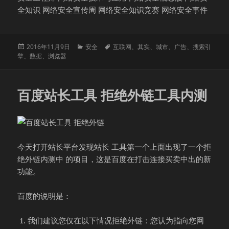
全知识 网络安全宣传周 网络安全知识竞赛 网络安全事件
发
分
标
2016年11月9日
安全
互联网
、
其实
、
城市
、
广告
、
搜索引
布
类
签
擎
、
数据
、
浏览器
于
百度站长工具 拒绝外链工具内测
今天打开站长平台发现站长 工具第一个上面出现了一个拒
绝外链内测中 的项目，这是百度在打击连接买卖中出的新
功能。
百度的说明是：
我们建议您仅在以下情况拒绝外链：您认为指向您网