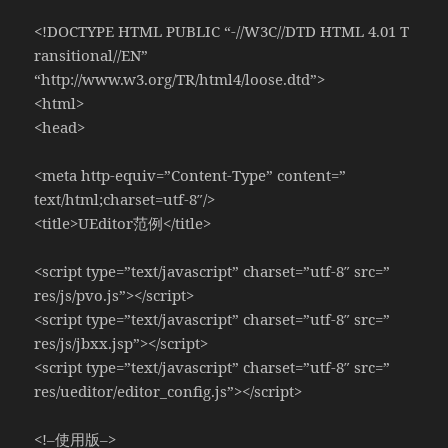
<!DOCTYPE HTML PUBLIC “-//W3C//DTD HTML 4.01 T
ransitional//EN”
“http://www.w3.org/TR/html4/loose.dtd”>
<html>
<head>
<meta http-equiv=”Content-Type” content=”
text/html;charset=utf-8″/>
<title>UEditor范例</title>
<script type=”text/javascript” charset=”utf-8″ src=”
res/js/pvo.js”></script>
<script type=”text/javascript” charset=”utf-8″ src=”
res/js/jbxx.jsp”></script>
<script type=”text/javascript” charset=”utf-8″ src=”
res/ueditor/editor_config.js”></script>
<!–使用版–>