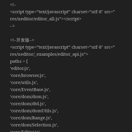
<!–
<script type=”text/javascript” charset=”utf-8″ src=”
res/ueditor/editor_all.js”></script>
–>
<!–开发版–>
<script type=”text/javascript” charset=”utf-8″ src=”
res/ueditor/_examples/editor_api.js”>
paths = [
‘editor.js’,
‘core/browser.js’,
‘core/utils.js’,
‘core/EventBase.js’,
‘core/dom/dom.js’,
‘core/dom/dtd.js’,
‘core/dom/domUtils.js’,
‘core/dom/Range.js’,
‘core/dom/Selection.js’,
‘core/Editor.js’,