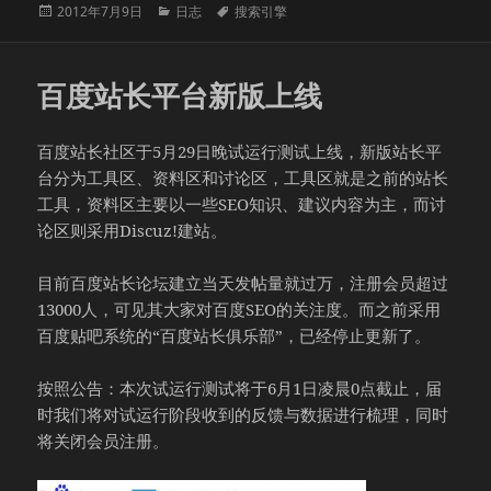
发
分
标
2012年7月9日
日志
搜索引擎
布
类
签
于
百度站长平台新版上线
百度站长社区于5月29日晚试运行测试上线，新版站长平
台分为工具区、资料区和讨论区，工具区就是之前的站长
工具，资料区主要以一些SEO知识、建议内容为主，而讨
论区则采用Discuz!建站。
目前百度站长论坛建立当天发帖量就过万，注册会员超过
13000人，可见其大家对百度SEO的关注度。而之前采用
百度贴吧系统的“百度站长俱乐部”，已经停止更新了。
按照公告：本次试运行测试将于6月1日凌晨0点截止，届
时我们将对试运行阶段收到的反馈与数据进行梳理，同时
将关闭会员注册。