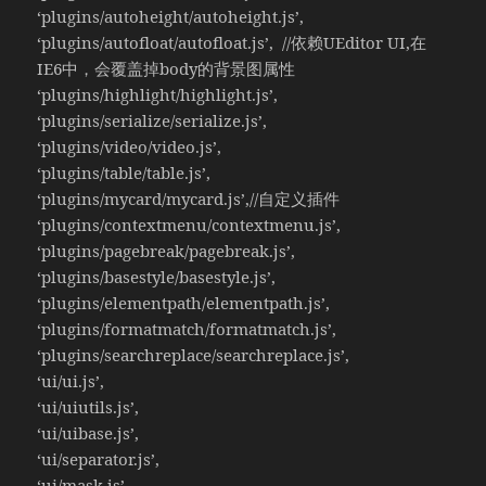
‘plugins/autoheight/autoheight.js’,
‘plugins/autofloat/autofloat.js’, //依赖UEditor UI,在
IE6中，会覆盖掉body的背景图属性
‘plugins/highlight/highlight.js’,
‘plugins/serialize/serialize.js’,
‘plugins/video/video.js’,
‘plugins/table/table.js’,
‘plugins/mycard/mycard.js’,//自定义插件
‘plugins/contextmenu/contextmenu.js’,
‘plugins/pagebreak/pagebreak.js’,
‘plugins/basestyle/basestyle.js’,
‘plugins/elementpath/elementpath.js’,
‘plugins/formatmatch/formatmatch.js’,
‘plugins/searchreplace/searchreplace.js’,
‘ui/ui.js’,
‘ui/uiutils.js’,
‘ui/uibase.js’,
‘ui/separator.js’,
‘ui/mask.js’,