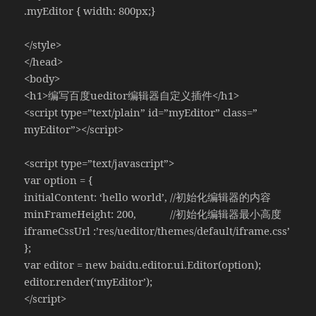
.myEditor { width: 800px;}
</style>
</head>
<body>
<h1>编写百度ueditor编辑器自定义插件</h1>
<script type=”text/plain” id=”myEditor” class=”
myEditor”></script>
<script type=”text/javascript”>
var option = {
initialContent: ‘hello world’, //初始化编辑器的内容
minFrameHeight: 200, //初始化编辑器最小高度
iframeCssUrl :’res/ueditor/themes/default/iframe.css’
};
var editor = new baidu.editor.ui.Editor(option);
editor.render(‘myEditor’);
</script>