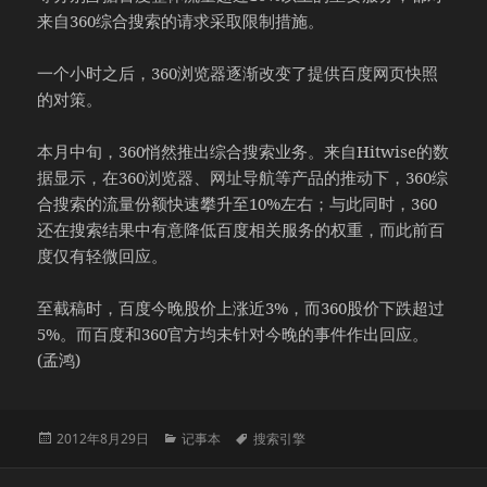
来自360综合搜索的请求采取限制措施。
一个小时之后，360浏览器逐渐改变了提供百度网页快照
的对策。
本月中旬，360悄然推出综合搜索业务。来自Hitwise的数
据显示，在360浏览器、网址导航等产品的推动下，360综
合搜索的流量份额快速攀升至10%左右；与此同时，360
还在搜索结果中有意降低百度相关服务的权重，而此前百
度仅有轻微回应。
至截稿时，百度今晚股价上涨近3%，而360股价下跌超过
5%。而百度和360官方均未针对今晚的事件作出回应。
(孟鸿)
发
分
标
2012年8月29日
记事本
搜索引擎
布
类
签
于