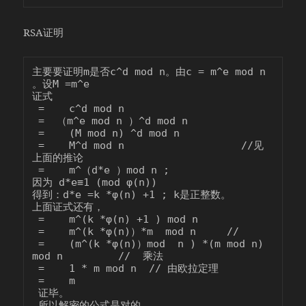
RSA证明
主要要证明m是否c^d mod n。由c = m^e mod n 
。设M =m^e

证式

 =    c^d mod n

 =  （m^e mod n ）^d mod n 

 =    (M mod n) ^d mod n

 =    M^d mod n                   //见
上面的推论

 =    m^（d*e ）mod n ; 

因为 d*e≡1 (mod φ(n)) 

得到：d*e =k *φ(n) +1 ; k是正整数。

上面证式还有，

 =    m^(k *φ(n) +1 ) mod n

 =    m^(k *φ(n)）*m  mod n     // 

 =    (m^(k *φ(n)）mod  n ) *(m mod n)  
mod n         //  乘法 

 =    1 * m mod n  // 由欧拉定理

 =    m

 证毕。

 所以解密的公式是对的。