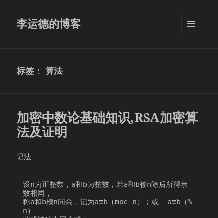
李运德的博客
菜单和
挂件
标签：
算法
加密中数论基础知识,RSA加密算
法及证明
记法
设n为正整数，a和b为整数，若a和b被n除后所得余
数相同，

称a和b模n同余，记为a≡b（mod n）；或  a≡b（% 
n）
