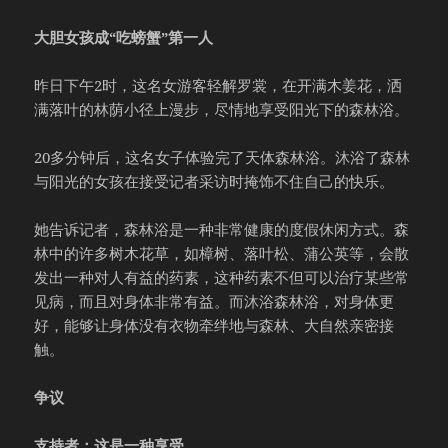
大胆女孩成“吃螃蟹”第一人
昨日下午2时，这名女游客轻解罗裳，在开满木姜花，洒
满落叶的林荫小径上漫步，尽情地享受阳光下的森林浴。
20多分钟后，这名女子体验完了天体森林浴。沐浴了森林
与阳光的女孩在接受记者采访时掩饰不住自己的快乐。
她告诉记者，森林浴是一种非常健康的度假休闲方式。森
林中的许多树木花草，如樟树、落叶松、蒲公英等，会散
发出一种对人有益的药素，这种药素不但可以治疗某些常
见病，而且对身体非常有益。而沐浴森林浴，对身体更
好，能够让身体没有衣物牵绊地与森林、大自然亲密接
触。
争议
支持者：这是一种享受