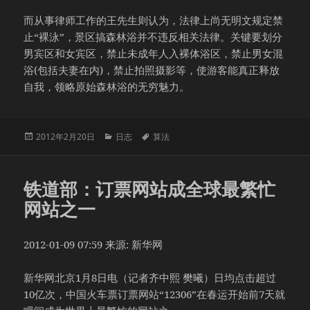
而从事律师工作的王先生则认为，法律上尚无明文规定禁
止“裸泳”，景区搞森林浴并不违反相关法律。关键要划分
男宾区和女宾区，禁止未成年人入裸体浴区，禁止男女混
浴(包括夫妻在内)，禁止拍照摄影等，使游客能真正释放
自我，领略原始森林浴的无穷魅力。
发
分
标
2012年2月20日
日志
算法
布
类
签
于
铁道部：订票网站成全球最繁忙
网站之一
2012-01-09 07:59 来源: 新华网
新华网北京1月8日电（记者齐中熙 樊曦）日均点击超过
10亿次，中国火车票订票网站“12306”在春运开始前7天就