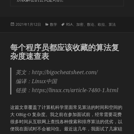
发
分
标
2021年1月12日
数学
RSA
、
加密
、
数论
、
欧拉
、
算法
布
类
签
于
每个程序员都应该收藏的算法复
杂度速查表
英文：http://bigocheatsheet.com/
编译：Linux中国
链接：https://linux.cn/article-7480-1.html
这篇文章覆盖了计算机科学里面常见算法的时间和空间的
大 OBig-O 复杂度。我之前在参加面试前，经常需要花费
很多时间从互联网上查找各种搜索和排序算法的优劣，以
便我在面试时不会被问住。最近这几年，我面试了几家硅