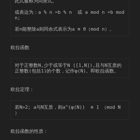
此式被称为同余式。

或表达为：a % n =b % n  或 a mod n =b mod 
n;

欧拉函数
对于正整数N,少于或等于N ([1,N]),且与N互质的
欧拉定理：
若N>2; a与N互质，则a^(φ(N))  ≡ 1 （mod N 
欧拉函数的性质：