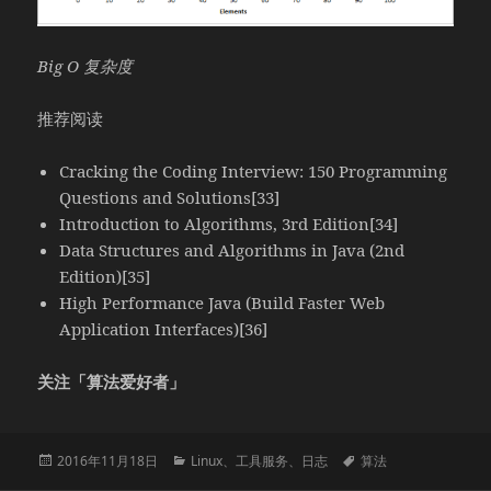
Big O 复杂度
推荐阅读
Cracking the Coding Interview: 150 Programming
Questions and Solutions[33]
Introduction to Algorithms, 3rd Edition[34]
Data Structures and Algorithms in Java (2nd
Edition)[35]
High Performance Java (Build Faster Web
Application Interfaces)[36]
关注「算法爱好者」
发
分
标
2016年11月18日
Linux
、
工具服务
、
日志
算法
布
类
签