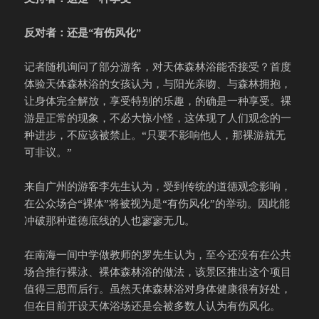
反对者：还是“有伤风化”
记者随机询问了部分游客，对天体森林浴能否接受？首度
体验天体森林浴的女孩认为，与阳光亲吻、与森林拥抱，
让身体完全解放，享受特别的乐趣，的确是一种享受。裸
游是正常的现象，不必大惊小怪，这体现了人们观念的一
种进步，不应该被禁止。“只要不影响他人，那裸游就无
可非议。”
来自广州的游客李先生认为，受到传统的道德观念影响，
在公众场合“裸体”将被视为是“有伤风化”的举动。因此能
冲破那种道德底线的人也寥寥无几。
在南海一间中学做教师的罗先生认为，至今还没有在公共
场合推行裸泳、裸体森林浴的做法，该景区推出这个项目
值得三思而后行。虽然天体森林浴对身体健康很有好处，
但在目前开设天体浴场还是会被多数人认为有伤风化。