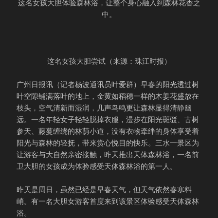
这名女孩大胆体验森林浴，让整个身心融入到森林花香之
中。
这名女孩大胆尝试（来源：珠江时报）
广州日报讯（记者杨波通讯员叶爱群）早春的阳光透过树
叶空隙铺满落叶的地上，金黄如稻穗一样的木姜花盛放在
枝头，空气清新而湿润，几声鸟鸣更让森林显得清静幽
远。一名年轻女子轻轻脱掉衣服，漫步在阳光斑驳、古树
参天、藤蔓缠绕的林荫小道，没有衣物牵绊的身体享受着
阳光与森林的轻抚，带来赏心悦目的快乐。三水一景区为
让游客与大自然亲密接触，昨天推出天体森林浴，一名前
卫大胆的女孩成为体验感受天体森林浴的第一人。
昨天是周日，虽然已经是早春天气，但天气依然春寒料
峭。有一名大胆女游客首度来到该景区体验感受天体森林
浴。