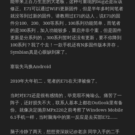
能带来上百万生意的大老板，这种可重现的bug还是应该
修正。E71可以通过WiFi更新固件，但是半年多时间笔者
就没等到过新的固件。请教用过E71的达人，说E71的固
件分100、200、300等系列，100系列功能简单，而笔者
的是300系列，加入功能较多，重启并非个案，但是固件
更新是分系列的，300系列暂时还没有更新，要不你降到
100系列？我了个去！一款手机还有N多固件版本并存，
Symbian真是心眼缺到家了。
塞翁失马换Android
2010年大年初二，笔者的E71在天津被偷了。
当时对E71还是很有感情的，毕竟瑕不掩瑜么。痛苦了一
阵子，还好损失不大，联系人基本上都在Outlook里有备
份。就像决定抛弃MPx220之前考察了Windows Mobile
6.1手机一样，当时脑海中的第一反应是去买部E72……
脑子冷静了两天，想想资深娱记@老凉 同学入手的二手