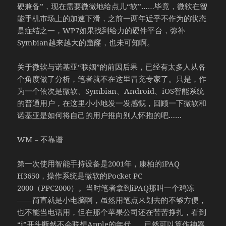
硬兼备”，现在需要微微地给点儿“软”……毕竟，微软在智
能手机市场上的加速下滑，之前一两年近乎不作为的状态
是症结之一，WP7如果找到给力的硬件平台，弥补
Symbian越来越大的窟窿，也未可知啊。
关于微软与诺基亚“联姻”的前因后果，已经有太多人从各
个角度做了分析，笔者就不在这里冒充专家了。只是，作
为一个依次是微软、Symbian、Android、iOS智能系统
的普通用户，在这里小小地发一发感慨，回顾一下微软和
诺基亚是如何将自己的用户推向别人怀抱的吧……
WM = 不靠谱
第一次使用智能手持设备是2001年，康柏的iPAQ
H3650，操作系统是微软的Pocket PC
2000（PPC2000）。当时笔者拿到iPAQ那叫一个鸡冻
——简直就是小电脑啊，虽然用笔点来划去的不够方便，
也不能当电话用，但在那个苹果公司还在苦苦挣扎，看到
“i”开头断然不会联想Apple的年代……已然可以算作神器