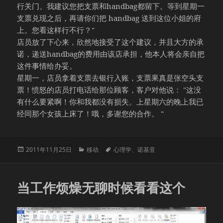
行关门。我建议您把支票和handbag都留下。等到星期一
支票兑现之后，再请你们把 handbag 送到这位小姐的府
上。您看这样行不行？"
店员放了下心来，欣然地接受了这个建议，并且大方的承
诺，递送handbag的费用由该店承担，他本人将会亲自把
这件事情给办妥。
星期一，店员拿着支票去银行入账，支票果真是张空头支
票！愤怒的店员打电话给那位顾客，客户对他说： "这没
有什么要紧啊！你和我都没有损失。上星期六的晚上我已
经同那个女孩上床了！哦，多谢您的合作。 "
发
分
标
2011年11月25日
移动
心理学
、
诺基亚
布
类
签
于
当工作烦燥无聊时候看看这个