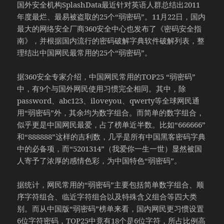
国外安全机构SplashData最近针对英语人群总结出2011
年度最烂、最易被盗取的25个“弱密码”。11月22日，国内
最大的网络安全厂商360安全中心也发布了《密码安全指
南》，并根据国内流行的密码破解字典软件破解列表，整
理结出中国网民最常用的25个“弱密码”。
据360安全专家介绍，中国网民常用的TOP25 “弱密码”
中，有9个与国外网民使用习惯完全相同。其中，除
password、abc123、iloveyou、qwerty等全球网民通
用“弱密码”外，其余均为数字组合。而简单的数字组合，
似乎更是中国网民最爱，占了榜单近半数。比如“666666”
和“888888”这样的吉利数，几乎是所有中国黑客密码字典
中的必备项，而“5201314”（我爱你一生一世）显然被国
人寄予了浓厚的感情色彩，为中国特色“弱密码”。
据统计，网民常用的“弱密码”主要包括简单数字组合、顺
序字符组合、临近字符组合以及特殊含义组合等四大类
别。而从中国版“弱密码”榜单来看，国内网民更习惯设置
6位字符密码，TOP25中竟有18个是6位字符，所占比例高