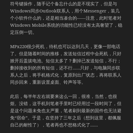
符号键操作，随手记个备忘什么的是不现实了，但是与
Windows同步Outlook联系人，用个Messenger，装几
个小软件什么的，还是相当凑合的——注意，此时笔者对
Windows Mobile系统的功能性已经没有太高奢望了，稳
定压倒一切。
MPx220很少死机，待机也可以达到几天，更像一部电话
了。但是随着时间的推移，发送短信过程中会死机，只好
掀开后盖拔电池。短信太多了？删掉已发送短信，不行；
删掉接收到的所有短信，还不行……只好，与电脑同步联
系人之后，将手机格式化，复原到出厂状态，再将联系人
同步回来，重新设置桌面、铃声等等。
此后，每半年左右就要来这么一回，很准，当然，也很
烦。没错，这手机到笔者手里时已经用过一段时间了，但
是这个问题未免也太严重，笔者刷到最新的固件也无法避
免“宿命”。于是，在坚持了三年之后（想到这里，都佩服
自己的耐性了），笔者再也不想格式化了……