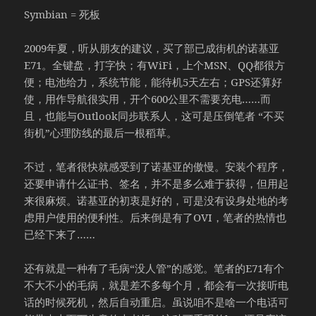
Symbian = 死板
2009年夏，听从朋友的建议，买了部已成街机的诺基亚
E71。全键盘，打字快；有WiFi，上个MSN、QQ都很方
便；电池给力，系统节能，能待机5天左右；GPS还算好
使，用作导航很实用，开个600公里不需要充电……而
且，也能与Outlook同步联系人，这可是压倒笔者 “不买
街机”心理防线的最后一根稻草。
不过，笔者很快就感受到了诺基亚的傲慢。安装个程序，
还要申请什么证书、签名，并不是多么难于获得，但用起
来很麻烦。诺基亚的初衷是好的，可是没有设身处地的考
虑用户使用的便利性。后来倒是有了OVI，笔者的热情也
已经下来了……
还有就是一种有了毛病“没人管”的感觉。笔者的E71有个
不大不小的毛病，就是差不多每个月，都会有一次接听电
话的时候死机，然后自动重启。虽说咱不是啥一个电话可