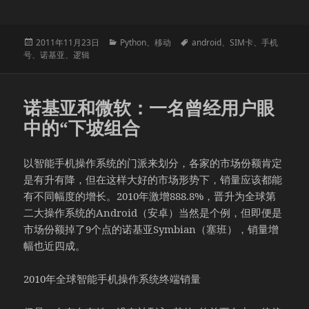
发
分
标
2011年11月23日
Python
、
移动
android
、
SIM卡
、
手机
布
类
签
号
、
诺基亚
、
逻辑
于
诺基亚和微软：一名曾经用户眼
中的“下坡组合
以智能手机操作系统的门派来划分，各家的市场份额肯定
是有升有降，但在这样大好的市场形势下，销量应该都能
有不同幅度的增长。2010年激增888.8%，晋升为全球第
二大操作系统的Android（安卓）当然是个例，但即便是
市场份额掉了9个点的诺基亚Symbian（塞班），销量增
幅也近四成。
2010年全球智能手机操作系统终端销量