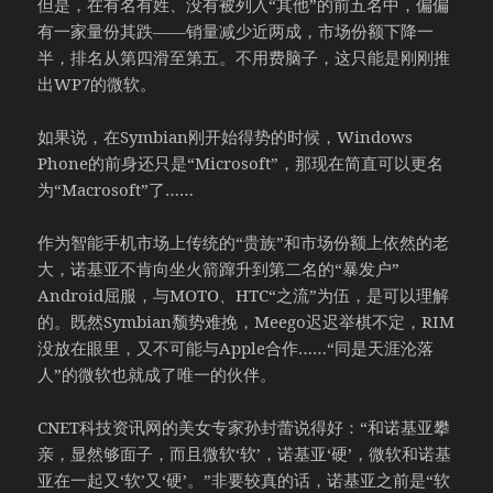
但是，在有名有姓、没有被列入“其他”的前五名中，偏偏
有一家量份其跌——销量减少近两成，市场份额下降一
半，排名从第四滑至第五。不用费脑子，这只能是刚刚推
出WP7的微软。
如果说，在Symbian刚开始得势的时候，Windows
Phone的前身还只是“Microsoft”，那现在简直可以更名
为“Macrosoft”了……
作为智能手机市场上传统的“贵族”和市场份额上依然的老
大，诺基亚不肯向坐火箭蹿升到第二名的“暴发户”
Android屈服，与MOTO、HTC“之流”为伍，是可以理解
的。既然Symbian颓势难挽，Meego迟迟举棋不定，RIM
没放在眼里，又不可能与Apple合作……“同是天涯沦落
人”的微软也就成了唯一的伙伴。
CNET科技资讯网的美女专家孙封蕾说得好：“和诺基亚攀
亲，显然够面子，而且微软‘软’，诺基亚‘硬’，微软和诺基
亚在一起又‘软’又‘硬’。”非要较真的话，诺基亚之前是“软