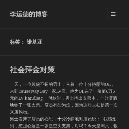
李运德的博客
菜单和
挂件
标签：
诺基亚
社会拜金对策
一天，一位其貌不扬的男士，带着一位十分艳丽的OL，
来到Causeway Bay一家LV店。他为OL选了一价值6万5
元的LV handbag。 付款时，男士掏出支票本，十分潇洒
地签了一张支票。店员有些为难，因为这对夫妇是第一次
来店购物。
男士看穿了店员的心思，十分冷静地对店员说： "我感觉
到，您担心这是一张是空头支票，对吗？今天是周六，银