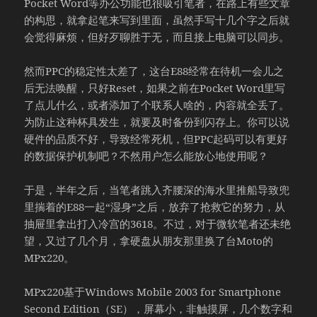
Pocket Word等办公功能也很吸引笔者，在路上有些文章
的构思，就拿起笔来写到里面，虽然手写十几个字之后就
会觉得麻烦，但好歹聊胜于无，而且接上电脑可以同步。
然而PPC的稳定性太差了，这台E88经常在待机一会儿之
后无法唤醒，只好Reset，如果之前在Pocket Word里写
了点儿什么，或者添加了个联系人啥的，内容就全丢了。
为防止这种杯具发生，就要及时备份到闪存上。你可以说
硬件的品质不好，导致经常死机，但PPC起码可以有更好
的数据保护机制吧？不然用户怎么能放心地使用呢？
于是，半年之后，当笔者跳入齐腰深的海水里推船导致兜
里揣着的E88一起“湿身”之后，放弃了抢救它的努力，从
抽屉里拿出打入冷宫的3618。不过，对于微软笔者还未绝
望，又过了几个月，拿硬盘从朋友那里换了台Moto的
MPx220。
MPx220基于Windows Mobile 2003 for Smartphone
Second Edition（SE），屏幕小，非触摸屏，几个数字和