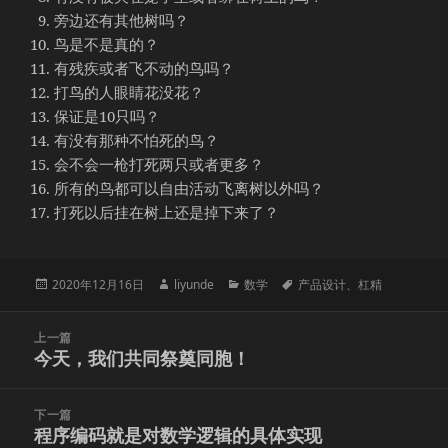
旁边还有其他树吗？
鸟是不是真的？
有残疾或者飞不动的鸟吗？
打鸟的人眼睛花没花？
保证是10只吗？
有没有那种不怕死的鸟？
会不会一枪打死两只或者更多？
所有的鸟都可以自由活动飞离树以外吗？
打死以后挂在树上还是掉下来了？
发
作
分
标
2020年12月16日
liyunde
数学
产品设计
、
杠精
布
者
类
签
于
文
上一篇
章
今天，我们共同祭奠同胞！
上
导
篇
航
文
下一篇
章：
程序编码就是对数学逻辑的具体实现
下