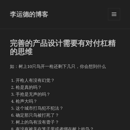
李运德的博客
菜单和
挂件
完善的产品设计需要有对付杠精
的思维
如：树上10只鸟开一枪还剩下几只，你会想到什么
开枪人有没有幻觉？
枪是真的吗？
手抢是无声的吗？
枪声大吗？
这个城市打鸟犯不犯法？
确定那只鸟被打死了？
树上的鸟有没有聋子？
有没有被关在笼子里或者绑在树上的鸟？