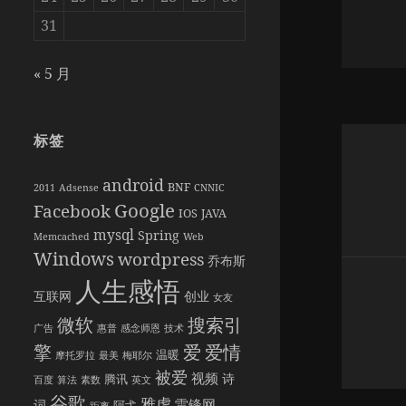
31
« 5 月
文
标签
章
android
BNF
导
2011
Adsense
CNNIC
Google
Facebook
IOS
JAVA
航
mysql
Spring
Memcached
Web
Windows
wordpress
乔布斯
人生感悟
互联网
创业
女友
搜索引
微软
广告
惠普
感念师恩
技术
擎
爱情
爱
温暖
摩托罗拉
最美
梅耶尔
被爱
视频
诗
腾讯
百度
算法
素数
英文
谷歌
雅虎
雷锋网
词
阿弋
距离