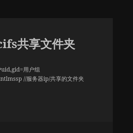
的cifs共享文件夹
户uid,gid=用户组
ec=ntlmssp //服务器ip/共享的文件夹