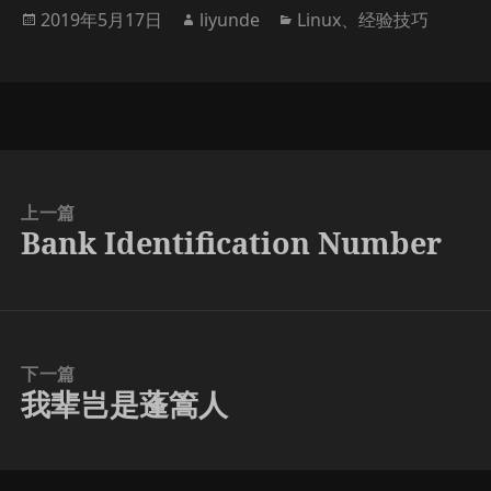
发
作
分
2019年5月17日
liyunde
Linux
、
经验技巧
布
者
类
于
上一篇
Bank Identification Number
上
篇
文
章：
下一篇
我辈岂是蓬篙人
下
篇
文