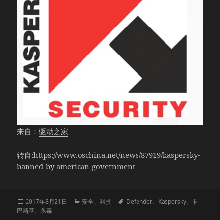
来自：
驱动之家
转自:https://www.oschina.net/news/87919/kaspersky-
banned-by-american-government
发
分
标
2017年8月21日
安全
、
科技
Defender
、
Kaspersky
、
卡
布
类
签
巴斯基
、
杀毒
于