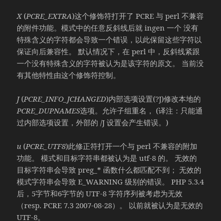
X
(
PCRE_EXTRA
)这个修饰符打开了 PCRE 与 perl 不兼容
的附件功能。模式中的任意反斜线后就 ingen 一个 没有
特殊含义的字符都会导致一个错误，以此保留这些字符以
保证向后兼容性。 默认情况下，在 perl 中，反斜线紧跟
一个没有特殊含义的字符被认为是该字符的原文。 当前没
有其他特性由这个修饰符控制。
J
(
PCRE_INFO_JCHANGED
)内部选项设置(?J)修改本地的
PCRE_DUPNAMES
选项。允许子组重名， (译注：只能通
过内部选项设置，外部的 /J 设置会产生错误。)
u
(
PCRE_UTF8
)此修正符打开一个与 perl 不兼容的附加
功能。 模式和目标字符串都被认为是 utf-8 的。 无效的
目标字符串会导致 preg_* 函数什么都匹配不到； 无效的
模式字符串会导致 E_WARNING 级别的错误。 PHP 5.3.4
后，5字节和6字节的 UTF-8 字符序列被考虑为无效
（resp. PCRE 7.3 2007-08-28）。 以前就被认为是无效的
UTF-8。