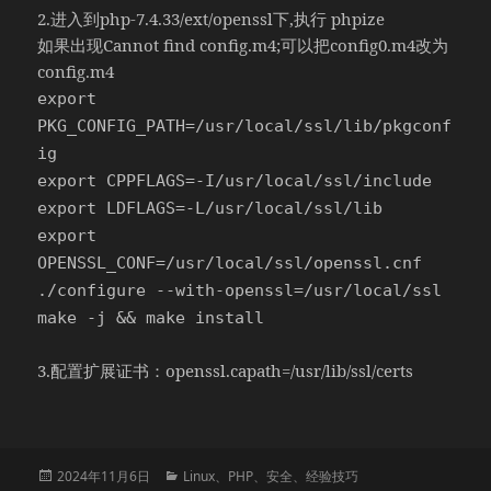
2.进入到php-7.4.33/ext/openssl下,执行 phpize
如果出现Cannot find config.m4;可以把config0.m4改为
config.m4
export
PKG_CONFIG_PATH=/usr/local/ssl/lib/pkgconf
ig
export CPPFLAGS=-I/usr/local/ssl/include
export LDFLAGS=-L/usr/local/ssl/lib
export
OPENSSL_CONF=/usr/local/ssl/openssl.cnf
./configure --with-openssl=/usr/local/ssl
make -j && make install
3.配置扩展证书：openssl.capath=/usr/lib/ssl/certs
发
分
2024年11月6日
Linux
、
PHP
、
安全
、
经验技巧