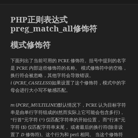
布
类
于
PHP正则表达式
preg_match_all修饰符
模式修饰符
下面列出了当前可用的 PCRE 修饰符。括号中提到的名字
是 PCRE 内部这些修饰符的名称。 模式修饰符中的空格，
换行符会被忽略，其他字符会导致错误。
i
(
PCRE_CASELESS
)如果设置了这个修饰符，模式中的字
母会进行大小写不敏感匹配。
m
(
PCRE_MULTILINE
)默认情况下，PCRE 认为目标字符
串是由单行字符组成的(然而实际上它可能会包含多行)，
“行首”元字符 (^) 仅匹配字符串的开始位置， 而”行末”元
字符 ($) 仅匹配字符串末尾， 或者最后的换行符(除非设
置了
D
修饰符)。这个行为和 perl 相同。 当这个修饰符