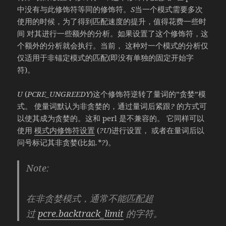
中没有与此修饰符等同的修饰符。
S
当一个模式需要多次
使用的时候，为了得到匹配速度的提升，值得花费一些时
间 对其进行一些额外的分析。如果设置了这个修饰符，这
个额外的分析就会执行。当前， 这种对一个模式的分析仅
仅适用于非锚定模式的匹配(即没有单独的固定开始字
符)。
U
(
PCRE_UNGREEDY
)这个修饰符逆转了量词的”贪婪”模
式。 使量词默认为非贪婪的，通过量词后紧跟
?
的方式可
以使其成为贪婪的。这和 perl 是不兼容的。 它同样可以
使用
模式内修饰符设置
(
?U
)进行设置， 或者在量词后以
问号标记其非贪婪(比如
.*?
)。
Note
:
在非贪婪模式，通常不能匹配超
过
pcre.backtrack_limit
的字符。