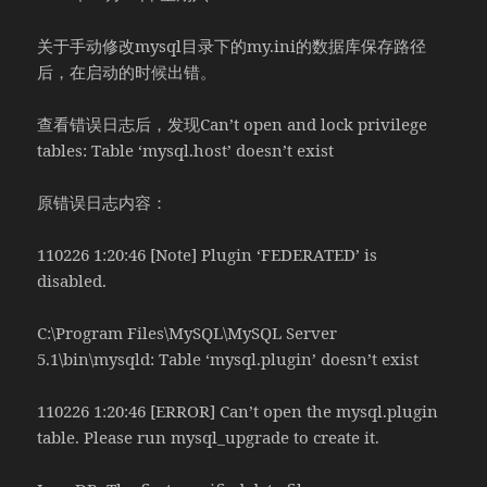
关于手动修改mysql目录下的my.ini的数据库保存路径
后，在启动的时候出错。
查看错误日志后，发现Can’t open and lock privilege
tables: Table ‘mysql.host’ doesn’t exist
原错误日志内容：
110226 1:20:46 [Note] Plugin ‘FEDERATED’ is
disabled.
C:\Program Files\MySQL\MySQL Server
5.1\bin\mysqld: Table ‘mysql.plugin’ doesn’t exist
110226 1:20:46 [ERROR] Can’t open the mysql.plugin
table. Please run mysql_upgrade to create it.