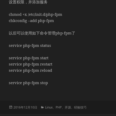
设置权限，并添加服务
chmod +x /etc/init.d/php-fpm
chkconfig –add php-fpm
以后可以使用如下命令管理php-fpm了
service php-fpm status
service php-fpm start
service php-fpm restart
service php-fpm reload
service php-fpm stop
发
分
2016年12月10日
Linux
、
PHP
、
开源
、
经验技巧
布
类