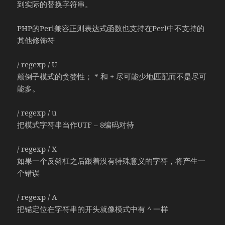
到实际的替换字符串。
PHP的Perl兼容正则表达式函数也支持在Perl中不支持的
其他修饰符
/ regexp / U
颠倒子模式的贪婪性； * 和 + 尽可能少地匹配而不是尽可
能多。
/ regexp / u
把模式字符串当作UTF – 8编码对待
/ regexp / X
如果一个反斜杠之后跟着没有特殊意义的字符，将产生一
个错误
/ regexp / A
把锚定位在字符串的开头就像模式中有 ^ 一样