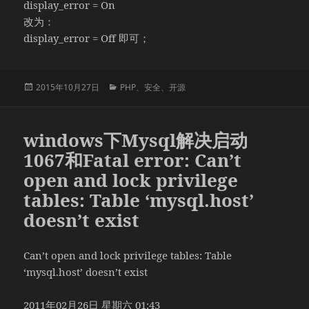
display_error = On
改为：
display_error = Off 即可；
发
分
2015年10月27日
PHP
、
安全
、
开源
布
类
于
windows下Mysql解决启动
1067和Fatal error: Can’t
open and lock privilege
tables: Table ‘mysql.host’
doesn’t exist
Can’t open and lock privilege tables: Table
‘mysql.host’ doesn’t exist
2011年02月26日 星期六 01:43