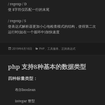
/ regexp / D
使 $字符仅匹配一行的末尾
/ regexp / S
使表达式解析器更加小心地检查模式的结构，使得第二次
运行时(如在一个循环中)加快速度
发
分
2019年6月16日
PHP
、
工具服务
、
正则表达式
布
类
于
php 支持8种基本的数据类型
四种标量类型：
布尔boolean
integar 整型