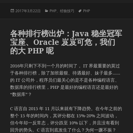
发
分
标
2017年3月22日
PHP
、
经验技巧
PHP
布
类
签
于
各种排行榜出炉：Java 稳坐冠军
宝座、Oracle 岌岌可危，我们
的大 PHP 呢
2016年只剩下不到一个月的时间了， IT 界最重要的莫过
于各种排行榜，除了加班最狠、待遇最好、妹子最多……
的 IT 公司外，程序员们最关心的是不是各种编程语言、
数据库的排行榜里，PHP 是最好的编程语言还是最好的
“数据库”？
C 语言自 2015 年 11 月以来就有下降趋势。在今年之前的
整个 15 年的时间内，其评分都在 15%-20% 之间波动，
但今年却一反常态，评分跌至 10% 以下，并且没有看到
回升的势头。C 语言到底发生了什么？为何一蹶不振？