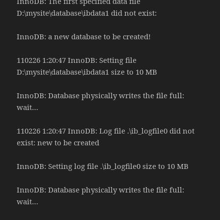
InnoDB: The first specified data file
D:\mysite\database\ibdata1 did not exist:
InnoDB: a new database to be created!
110226 1:20:47 InnoDB: Setting file
D:\mysite\database\ibdata1 size to 10 MB
InnoDB: Database physically writes the file full:
wait…
110226 1:20:47 InnoDB: Log file .\ib_logfile0 did not
exist: new to be created
InnoDB: Setting log file .\ib_logfile0 size to 10 MB
InnoDB: Database physically writes the file full:
wait…