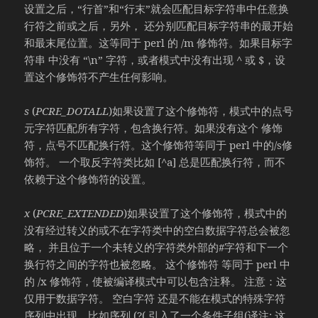
设置之后，“行首”和“行末”就会匹配目标字符串中任意换
行符之前或之后，另外， 还分别匹配目标字符串的最开始
和最末尾位置。这等同于 perl 的 /m 修饰符。如果目标字
符串 中没有 “\n” 字符，或者模式中没有出现 ^ 或 $，设
置这个修饰符不产生任何影响。
s
(
PCRE_DOTALL
)如果设置了这个修饰符，模式中的点号
元字符匹配所有字符，包含换行符。如果没有这个 修饰
符，点号不匹配换行符。这个修饰符等同于 perl 中的/s修
饰符。 一个取反字符类比如 [^a] 总是匹配换行符，而不
依赖于这个修饰符的设置。
x
(
PCRE_EXTENDED
)如果设置了这个修饰符，模式中的
没有经过转义的或不在字符类中的空白数据字符总会被忽
略， 并且位于一个未转义的字符类外部的#字符和下一个
换行符之间的字符也被忽略。 这个修饰符 等同于 perl 中
的 /x 修饰符，使被编译模式中可以包含注释。 注意：这
仅用于数据字符。 空白字符 还是不能在模式的特殊字符
序列中出现，比如序列 (?( 引入了一个条件子组(译注: 这