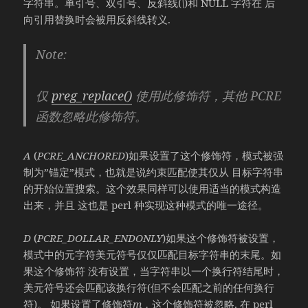
字符串。单引号、双引号、反斜线(
\
)和 NULL 字符在 后
向引用替换时会被用反斜线转义.
Note
:
仅
preg_replace()
使用此修饰符，其他 PCRE
函数忽略此修饰符。
A
(
PCRE_ANCHORED
)如果设置了这个修饰符，模式被强
制为”锚定”模式，也就是说约束匹配使其仅从 目标字符串
的开始位置搜索。这个效果同样可以使用适当的模式构造
出来，并且 这也是 perl 种实现这种模式的唯一途径。
D
(
PCRE_DOLLAR_ENDONLY
)如果这个修饰符被设置，
模式中的元字符美元符号仅仅匹配目标字符串的末尾。如
果这个修饰符 没有设置，当字符串以一个换行符结尾时，
美元符号还会匹配该换行符(但不会匹配之前的任何换行
符)。 如果设置了修饰符
m
，这个修饰符被忽略. 在 perl