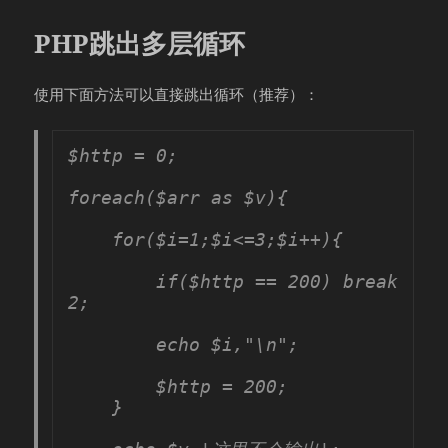
于
PHP跳出多层循环
使用下面方法可以直接跳出循环（推荐）：
$http = 0;

foreach($arr as $v){

    for($i=1;$i<=3;$i++){

        if($http == 200) break 
2;

        echo $i,"\n";

        $http = 200;

    }
